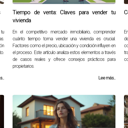
s
Tiempo de venta: Claves para vender tu
C
vivienda
 tu
En el competitivo mercado inmobiliario, comprender
En
as.
cuánto tiempo toma vender una vivienda es crucial.
de
ión
Factores como el precio, ubicación y condición influyen en
c
to.
el proceso. Este artículo analiza estos elementos a través
tr
de casos reales y ofrece consejos prácticos para
co
propietarios.
...
Lee más...