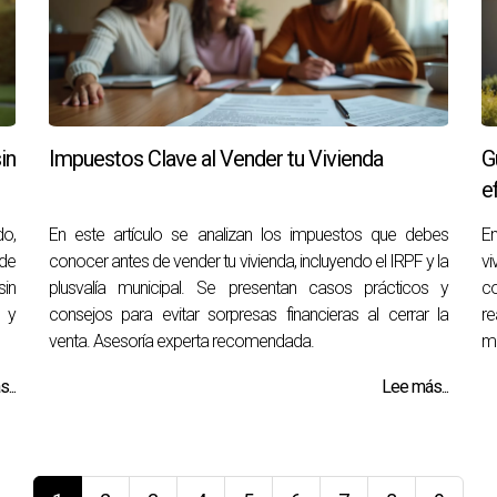
in
Impuestos Clave al Vender tu Vivienda
G
e
do,
En este artículo se analizan los impuestos que debes
En
 de
conocer antes de vender tu vivienda, incluyendo el IRPF y la
vi
sin
plusvalía municipal. Se presentan casos prácticos y
co
s y
consejos para evitar sorpresas financieras al cerrar la
re
venta. Asesoría experta recomendada.
me
...
Lee más...