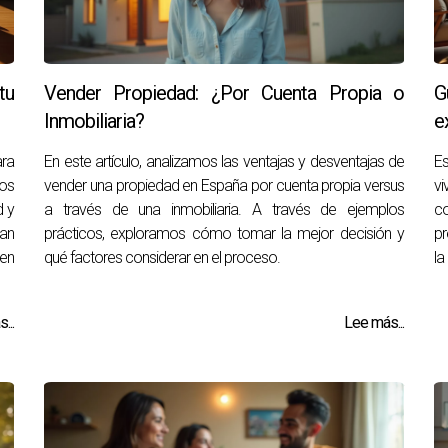
tu
Vender Propiedad: ¿Por Cuenta Propia o
G
Inmobiliaria?
e
ara
En este artículo, analizamos las ventajas y desventajas de
Es
os
vender una propiedad en España por cuenta propia versus
vi
d y
a través de una inmobiliaria. A través de ejemplos
co
tan
prácticos, exploramos cómo tomar la mejor decisión y
pr
ien
qué factores considerar en el proceso.
la
...
Lee más...