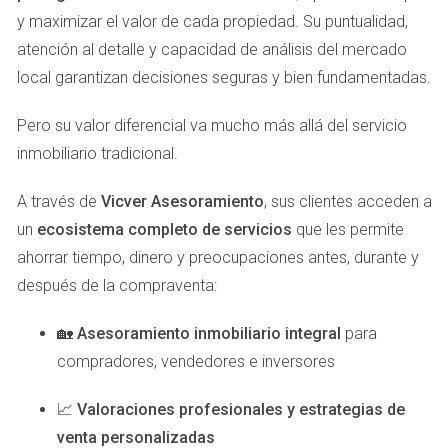
Para ilustrar cómo las tarifas de discriminación horaria
y maximizar el valor de cada propiedad. Su puntualidad,
pueden marcar una diferencia real en la vida cotidiana, aquí
atención al detalle y capacidad de análisis del mercado
te presentamos tres casos prácticos.
local garantizan decisiones seguras y bien fundamentadas.
Caso 1: La familia Pérez
Pero su valor diferencial va mucho más allá del servicio
La familia Pérez decidió cambiar a una tarifa con
inmobiliario tradicional.
discriminación horaria después de notar que su factura
eléctrica era cada vez más alta. Con dos hijos en edad
A través de
Vicver Asesoramiento
, sus clientes acceden a
escolar y ambos padres trabajando, ajustaron sus horarios
un
ecosistema completo de servicios
que les permite
para utilizar electrodomésticos como el lavavajillas y la
ahorrar tiempo, dinero y preocupaciones antes, durante y
lavadora durante la noche. Como resultado, lograron
después de la compraventa:
reducir su factura mensual en un 30%, lo que les permitió
destinar ese dinero a actividades familiares.
🏡
Asesoramiento inmobiliario integral
para
compradores, vendedores e inversores
Caso 2: El estudiante Juan
📈
Valoraciones profesionales y estrategias de
Juan es un estudiante universitario que vive solo y busca
venta personalizadas
maneras de ahorrar mientras estudia. Al enterarse de las