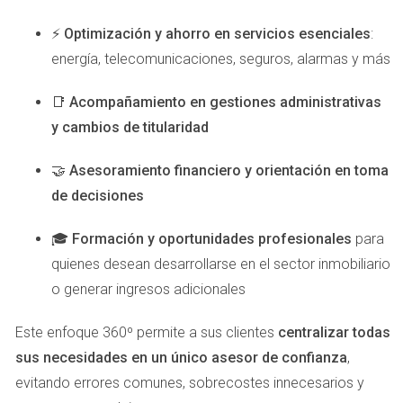
tarifas de discriminación horaria, comenzó a cargar su
⚡
Optimización y ahorro en servicios esenciales
:
laptop y utilizar pequeños electrodomésticos durante las
energía, telecomunicaciones, seguros, alarmas y más
horas valle. Aunque sus hábitos eran menos
convencionales, logró disminuir su gasto energético en un
📑
Acompañamiento en gestiones administrativas
25%, lo que le permitió ahorrar para sus libros y materiales
y cambios de titularidad
escolares.
🤝
Asesoramiento financiero y orientación en toma
Caso 3: La pareja Ana y Luis
de decisiones
Ana y Luis son una pareja joven que trabaja desde casa.
🎓
Formación y oportunidades profesionales
para
Decidieron implementar cambios en su rutina diaria para
quienes desean desarrollarse en el sector inmobiliario
aprovechar al máximo la tarifa de discriminación horaria.
o generar ingresos adicionales
Empezaron a cocinar durante la noche y programaron el
uso del aire acondicionado para funcionar principalmente
Este enfoque 360º permite a sus clientes
centralizar todas
durante las horas más baratas. Su esfuerzo conjunto les
sus necesidades en un único asesor de confianza
,
permitió ahorrar hasta un 40% en su factura eléctrica, lo
evitando errores comunes, sobrecostes innecesarios y
que les ayudó a financiar unas vacaciones soñadas.