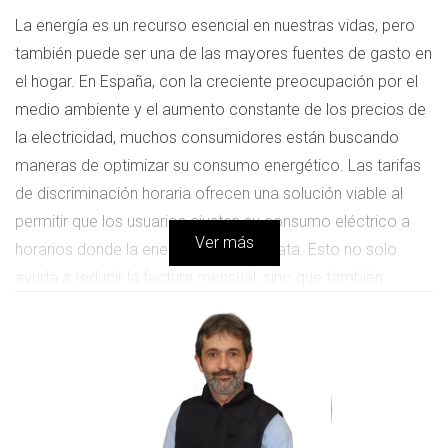
La energía es un recurso esencial en nuestras vidas, pero
también puede ser una de las mayores fuentes de gasto en
el hogar. En España, con la creciente preocupación por el
medio ambiente y el aumento constante de los precios de
la electricidad, muchos consumidores están buscando
maneras de optimizar su consumo energético. Las tarifas
de discriminación horaria ofrecen una solución viable al
permitir que los usuarios ajusten su consumo eléctrico a
Ver más
horarios donde la energía es más barata. Esto no solo
ayuda a reducir la factura mensual, sino que también
contribuye a un uso más responsable de los recursos
energéticos.
🔎 Comprobar ahora si estoy pagando de más