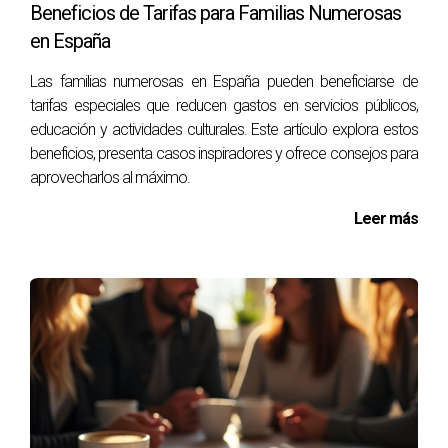
Beneficios de Tarifas para Familias Numerosas
beneficiarte de estas tarifas y haz un paso hacia un hogar
en España
más eficiente.
Las familias numerosas en España pueden beneficiarse de
⚡ Hacer mi estudio energético gratuito ahora
tarifas especiales que reducen gastos en servicios públicos,
educación y actividades culturales. Este artículo explora estos
beneficios, presenta casos inspiradores y ofrece consejos para
Preguntas Frecuentes
aprovecharlos al máximo.
¿Qué es una tarifa de discriminación horaria?
Leer más
Las tarifas de discriminación horaria son planes eléctricos
donde el precio del kilovatio hora varía según la hora del
día, permitiendo así consumir electricidad a precios más
bajos durante ciertas horas.
¿Cómo puedo saber si me conviene
cambiarme a esta tarifa?
Es recomendable analizar tu consumo eléctrico actual y