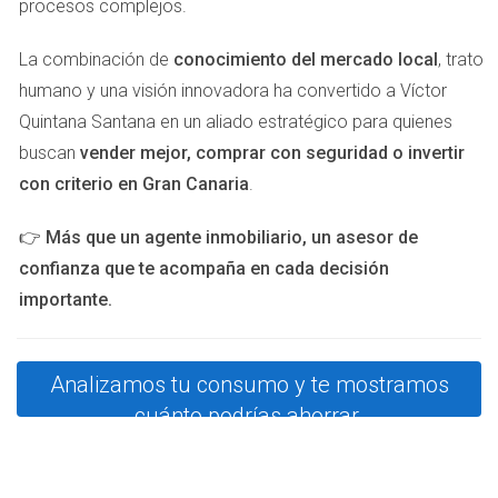
procesos complejos.
Consejos Útiles para Aprovechar las
La combinación de
conocimiento del mercado local
, trato
Tarifas
humano y una visión innovadora ha convertido a Víctor
Si estás considerando cambiarte a una tarifa con
Quintana Santana en un aliado estratégico para quienes
discriminación horaria, aquí tienes algunos consejos
buscan
vender mejor, comprar con seguridad o invertir
prácticos para maximizar tus ahorros:
con criterio en Gran Canaria
.
Infórmate sobre los horarios:
Conoce bien cuáles
👉
Más que un agente inmobiliario, un asesor de
son las horas pico y valle según tu proveedor
confianza que te acompaña en cada decisión
eléctrico.
Planifica tus actividades:
Ajusta tus rutinas diarias
importante.
para realizar tareas que consumen mucha energía
durante las horas valle.
Utiliza tecnología inteligente:
Considera invertir en
Analizamos tu consumo y te mostramos
dispositivos inteligentes que te permitan programar el
cuánto podrías ahorrar.
uso de electrodomésticos.
Mide tu consumo:
Usa aplicaciones o dispositivos
que te ayuden a monitorear tu consumo energético.
Revisa tu contrato:
Asegúrate de entender todos los