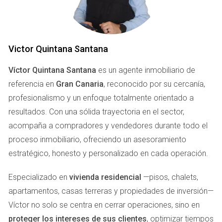
Beneficios de las Tarifas de
Discriminación Horaria
Optar por una tarifa de discriminación horaria puede traer
múltiples beneficios. Algunos de los más destacados
Victor Quintana Santana
incluyen:
Víctor Quintana Santana
es un agente inmobiliario de
referencia en
Ahorro Económico:
Gran Canaria
Al consumir electricidad durante
, reconocido por su cercanía,
las horas valle, puedes reducir considerablemente tu
profesionalismo y un enfoque totalmente orientado a
factura.
resultados. Con una sólida trayectoria en el sector,
Conciencia Ecológica:
Fomentar un uso
acompaña a compradores y vendedores durante todo el
responsable y sostenible de la energía.
Flexibilidad:
Adaptar tus hábitos diarios para
proceso inmobiliario, ofreciendo un asesoramiento
aprovechar los precios más bajos.
estratégico, honesto y personalizado en cada operación.
Incentivos Gubernamentales:
Algunas compañías
eléctricas ofrecen descuentos adicionales o
Especializado en
vivienda residencial
—pisos, chalets,
bonificaciones por el uso eficiente.
apartamentos, casas terreras y propiedades de inversión—
Casos Prácticos
Víctor no solo se centra en cerrar operaciones, sino en
proteger los intereses de sus clientes
, optimizar tiempos