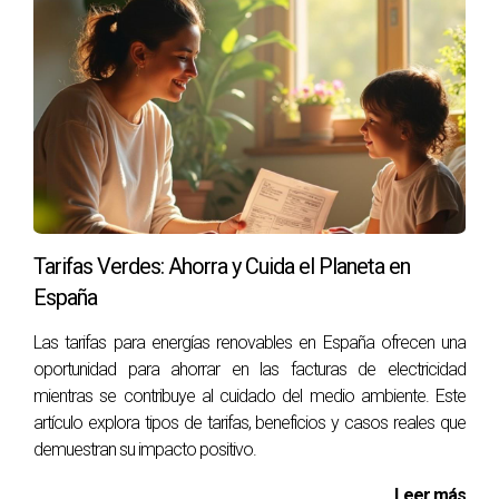
tarifa?
Algunas compañías pueden cobrar tarifas por cambio o
tener condiciones específicas. Siempre es bueno leer los
términos del contrato antes de realizar cualquier cambio. Si
estás listo para dar el paso hacia un ahorro significativo en
tu factura eléctrica o simplemente deseas obtener más
información sobre cómo optimizar tu consumo energético,
contacta hoy mismo a Victor Quintana Santana. ¡No
esperes más!
Tarifas Verdes: Ahorra y Cuida el Planeta en
España
⚡ Hacer mi estudio energético gratuito ahora
Las tarifas para energías renovables en España ofrecen una
oportunidad para ahorrar en las facturas de electricidad
mientras se contribuye al cuidado del medio ambiente. Este
artículo explora tipos de tarifas, beneficios y casos reales que
demuestran su impacto positivo.
Leer más