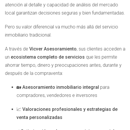
posibilidades de venta rápida.
atención al detalle y capacidad de análisis del mercado
Maximizando el Valor de la Propiedad
local garantizan decisiones seguras y bien fundamentadas.
Un asesor no solo se ocupa de la parte legal; también tiene
Pero su valor diferencial va mucho más allá del servicio
un ojo entrenado para mejorar la presentación de tu hogar.
inmobiliario tradicional.
Desde sugerencias sobre reparaciones menores hasta
consejos sobre cómo decorar para atraer a los
A través de
Vicver Asesoramiento
, sus clientes acceden a
compradores, su experiencia puede resultar invaluable. Por
un
ecosistema completo de servicios
que les permite
ejemplo, estudios han demostrado que pequeñas
ahorrar tiempo, dinero y preocupaciones antes, durante y
inversiones en mejoras pueden aumentar
después de la compraventa:
significativamente el valor percibido de una propiedad. Un
🏡
Asesoramiento inmobiliario integral
para
caso notable es el de María, quien decidió vender su
compradores, vendedores e inversores
apartamento en Las Palmas. Con la ayuda de su asesor
inmobiliario, realizó algunas mejoras simples como pintar
📈
Valoraciones profesionales y estrategias de
las paredes y organizar el espacio. Gracias a estas
venta personalizadas
recomendaciones, logró vender su propiedad por un 15%
más del precio inicial estimado.