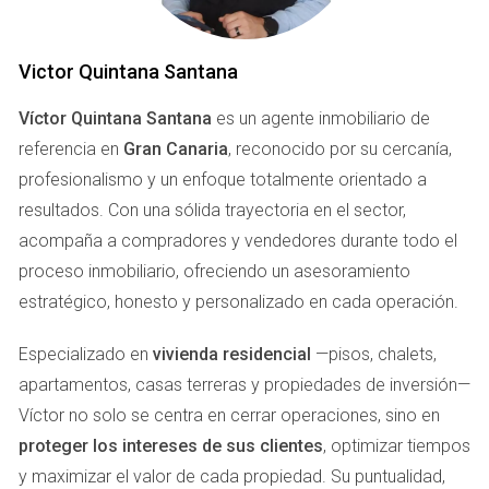
involucrados. Un asesor inmobiliario no solo actúa como
intermediario; se convierte en tu aliado estratégico en cada
paso del camino.
Victor Quintana Santana
Aspectos Legales y Financieros
Víctor Quintana Santana
es un agente inmobiliario de
referencia en
Gran Canaria
, reconocido por su cercanía,
Uno de los mayores desafíos al vender una propiedad con
profesionalismo y un enfoque totalmente orientado a
hipoteca son los aspectos legales y financieros que deben
resultados. Con una sólida trayectoria en el sector,
considerarse. Un asesor experimentado te ayudará a
acompaña a compradores y vendedores durante todo el
comprender las implicaciones de tu hipoteca actual,
proceso inmobiliario, ofreciendo un asesoramiento
incluyendo cómo liquidarla durante la venta. Esto es crucial
estratégico, honesto y personalizado en cada operación.
porque si no se maneja correctamente, podrías enfrentar
problemas legales o perder dinero en el proceso. Además,
Especializado en
vivienda residencial
—pisos, chalets,
un buen asesor inmobiliario tiene acceso a herramientas y
apartamentos, casas terreras y propiedades de inversión—
recursos que te permitirán evaluar el mercado actual. Esto
Víctor no solo se centra en cerrar operaciones, sino en
incluye análisis comparativos de precios que te ayudarán a
proteger los intereses de sus clientes
, optimizar tiempos
fijar un precio justo para tu propiedad, maximizando así tus
y maximizar el valor de cada propiedad. Su puntualidad,