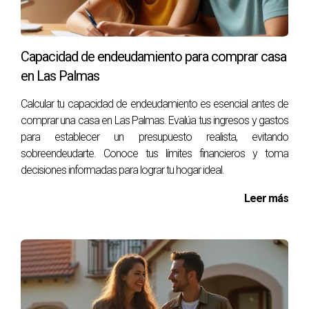
vender?
Aunque no es obligatorio, realizar reparaciones menores
puede aumentar considerablemente el atractivo y valor
Capacidad de endeudamiento para comprar casa
percibido por los compradores potenciales. Recuerda que
en Las Palmas
cada situación es única; por eso es importante buscar
Calcular tu capacidad de endeudamiento es esencial antes de
ayuda profesional personalizada. Si deseas iniciar este
comprar una casa en Las Palmas. Evalúa tus ingresos y gastos
viaje o tienes más preguntas sobre cómo manejar tu
para establecer un presupuesto realista, evitando
hipoteca al vender tu propiedad, contacta hoy mismo a
sobreendeudarte. Conoce tus límites financieros y toma
Victor Quintana Santana para obtener una consulta gratuita
decisiones informadas para lograr tu hogar ideal.
y dar el primer paso hacia una venta exitosa.
Leer más
Si tiene dudas o quiere saber mas, escribeme por
whatsapp y le ayudo.