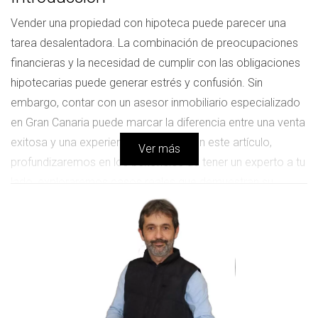
Vender una propiedad con hipoteca puede parecer una
tarea desalentadora. La combinación de preocupaciones
financieras y la necesidad de cumplir con las obligaciones
hipotecarias puede generar estrés y confusión. Sin
embargo, contar con un asesor inmobiliario especializado
en Gran Canaria puede marcar la diferencia entre una venta
exitosa y una experiencia frustrante. En este artículo,
Ver más
profundizaremos en los beneficios de tener un experto a tu
lado, exploraremos casos reales que demuestran su
impacto positivo y responderemos a las preguntas más
comunes sobre este proceso.
Importancia del Asesor Inmobiliario
Cuando decides vender una propiedad, especialmente si
está hipotecada, es esencial entender todos los aspectos