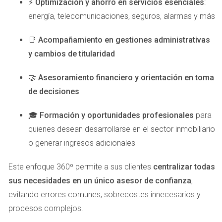
⚡
Optimización y ahorro en servicios esenciales
:
energía, telecomunicaciones, seguros, alarmas y más
Casos Reales
📑
Acompañamiento en gestiones administrativas
Los casos reales son siempre una gran manera de
y cambios de titularidad
entender cómo funciona el proceso en la vida real. Aquí
compartimos tres historias que destacan la importancia
🤝
Asesoramiento financiero y orientación en toma
del asesoramiento profesional al vender propiedades con
de decisiones
hipotecas.
🎓
Formación y oportunidades profesionales
para
El caso de Juan y Ana:
Esta pareja quería mudarse a
quienes desean desarrollarse en el sector inmobiliario
una casa más grande pero se sentía atrapada por su
hipoteca actual. Con la ayuda de su asesor, lograron
o generar ingresos adicionales
renegociar los términos de su hipoteca antes de
poner su casa en el mercado. Esto les permitió
Este enfoque 360º permite a sus clientes
centralizar todas
obtener una mejor oferta cuando finalmente
sus necesidades en un único asesor de confianza
,
vendieron su propiedad.
evitando errores comunes, sobrecostes innecesarios y
La historia de Carlos:
Carlos tenía dificultades para
vender su piso debido a la falta de interés en el
procesos complejos.
mercado local. Su asesor le sugirió realizar una