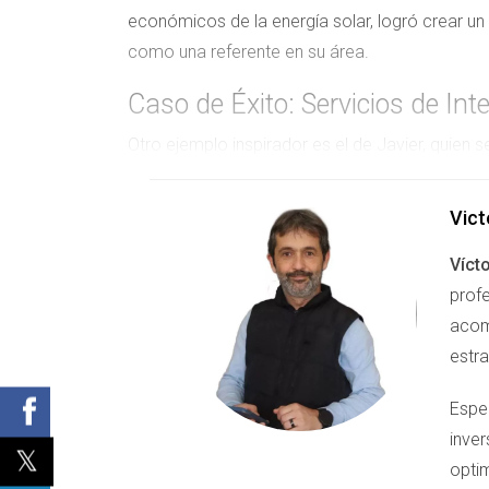
económicos de la energía solar, logró crear un
como una referente en su área.
Caso de Éxito: Servicios de Int
Otro ejemplo inspirador es el de Javier, quien s
proveedor local de servicios de internet, come
en crear contenido en redes sociales y blogs sob
Vict
su conocimiento previo sobre ventas para con
Víct
su calidad de vida y productividad, logró atrae
profe
recurrente. Así, transformó su pasión por ayud
acom
Caso de Éxito: Seguros de Hog
estr
El último caso que queremos destacar es el de
Espe
y las recomendaciones personales, comenzó a o
inver
las familias al proteger sus bienes más preciad
optim
clara y honesta sobre las coberturas y benefic