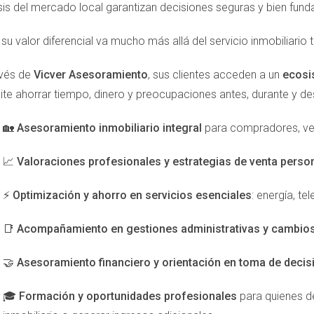
isis del mercado local garantizan decisiones seguras y bien fun
mitió disfrutar de ingresos pasivos mientras ayudaba a otros a
su valor diferencial va mucho más allá del servicio inmobiliario t
icios esenciales como energía, internet o seguros es una opor
avés de
Vicver Asesoramiento
, sus clientes acceden a un
ecosi
nticidad y un enfoque centrado en el cliente, puedes transfor
ite ahorrar tiempo, dinero y preocupaciones antes, durante y d
. No solo estarás generando ingresos para ti mismo, sino que t
🏡
Asesoramiento inmobiliario integral
para compradores, ve
 estás listo para dar el siguiente paso hacia la creación de tus 
actar a Victor Quintana Santana. Él está aquí para guiarte en c
📈
Valoraciones profesionales y estrategias de venta perso
y!
⚡
Optimización y ahorro en servicios esenciales
: energía, t
yudarte.
📑
Acompañamiento en gestiones administrativas y cambios 
ahora.
🤝
Asesoramiento financiero y orientación en toma de decis
🎓
Formación y oportunidades profesionales
para quienes de