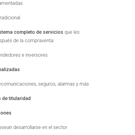
damentadas.
 sentirse más seguros en sus hogares.
radicional.
tunidad emocionante y accesible para muchos.
stema completo de servicios
que les
mar tus conocimientos y experiencias
espués de la compraventa:
ambién estarás contribuyendo al bienestar
ndedores e inversores
propios ingresos pasivos con el respaldo del
ada paso del camino hacia tu éxito financiero.
nalizadas
elecomunicaciones, seguros, alarmas y más
de titularidad
iones
sean desarrollarse en el sector