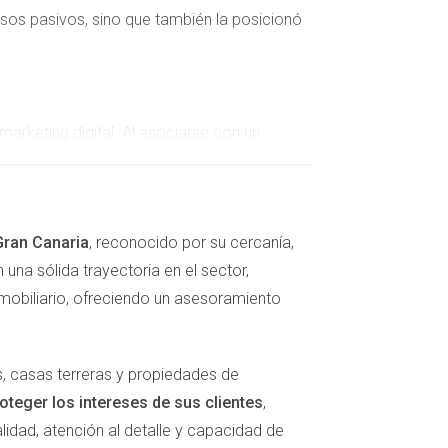
esos pasivos, sino que también la posicionó
 marketing digital. Al asociarse con un
precios competitivos. Su estrategia consistía
 teletrabajo y el entretenimiento. Javier utilizó
obre cómo una buena conexión había mejorado
Gran Canaria
, reconocido por su cercanía,
 de su enlace, Javier recibía una comisión
una sólida trayectoria en el sector,
obiliario, ofreciendo un asesoramiento
compañía aseguradora. A través del boca a boca
, casas terreras y propiedades de
pólizas; brindaba tranquilidad y seguridad a
oteger los intereses de sus clientes
,
ciones duraderas. Al proporcionar información
idad, atención al detalle y capacidad de
ue se firmaba gracias a su recomendación,