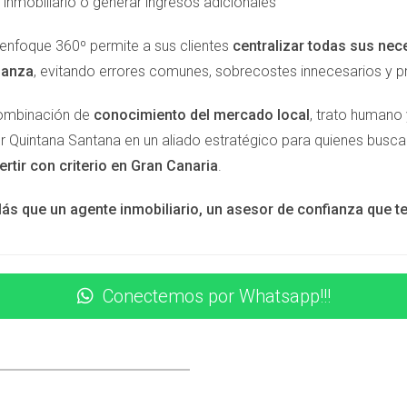
inmobiliario o generar ingresos adicionales
ran sin necesidad de trabajar activamente por ellos todos los 
 enfoque 360º permite a sus clientes
centralizar todas sus nec
ianza
, evitando errores comunes, sobrecostes innecesarios y 
omendando servicios?
ombinación de
conocimiento del mercado local
, trato humano 
 y un enfoque claro hacia tus clientes potenciales, puedes inic
or Quintana Santana en un aliado estratégico para quienes busc
stos servicios?
ertir con criterio en Gran Canaria
.
tidad de clientes referidos; algunos pueden generar comisiones si
ás que un agente inmobiliario, un asesor de confianza que 
mpezar?
 lo más importante es estar dispuesto a aprender y conectar gen
Conectemos por Whatsapp!!!
tipo de negocio?
s mensuales y la satisfacción del cliente; el crecimiento sosten
a de construir tu futuro financiero. Si deseas más informaci
nta específica sobre los servicios mencionados, no dudes en co