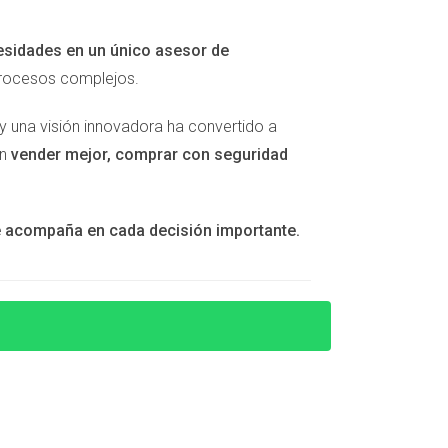
días. Se pueden obtener mediante inversiones o
esidades en un único asesor de
procesos complejos.
y una visión innovadora ha convertido a
iar tu negocio sin complicaciones.
an
vender mejor, comprar con seguridad
gnificativas si se construye una red sólida.
te acompaña en cada decisión importante.
uinamente con tus clientes.
ido es un buen indicador del éxito general.
ón sobre cómo comenzar esta emocionante
ntactar a Victor Quintana Santana hoy mismo.