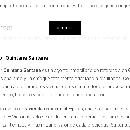
 impacto positivo en su comunidad. Esto no solo le generó ingr
ernet
Ver más
e dedicaba a la venta directa antes de descubrir el potencial del
nzó a recomendar planes que ofrecían velocidad y estabilidad a 
re la importancia de tener una buena conexión a internet para el
or Quintana Santana
ectar emocionalmente con su audiencia. Al contar historias s
or Quintana Santana
es un agente inmobiliario de referencia en
r a muchos clientes. Cada vez que alguien se registraba a través
sionalismo y un enfoque totalmente orientado a resultados. Con 
ar a otros en una fuente constante de ingresos pasivos.
paña a compradores y vendedores durante todo el proceso inm
ar
atégico, honesto y personalizado en cada operación.
 María, quien se convirtió en asesora independiente para una 
cializado en
vivienda residencial
—pisos, chalets, apartamentos
frecer seguros de hogar a sus conocidos. María no solo vendía 
sión— Víctor no solo se centra en cerrar operaciones, sino en
pr
os. Su enfoque centrado en el cliente le permitió construir rela
izar tiempos y maximizar el valor de cada propiedad. Su puntual
ios, María ganó la confianza de sus clientes. Por cada póliza q