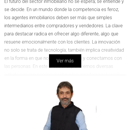
El futuro del sector inmobiliario no se espera; se entiende y
se decide. En un mundo donde la competencia es feroz,
los agentes inmobiliarios deben ser más que simples
intermediarios entre compradores y vendedores. La clave
para destacar radica en ofrecer algo diferente, algo que
resuene emocionalmente con los clientes. La innovación
no solo se trata de tecnología; también implica creatividad
en la forma en que nos comunicamos y conectamos con
Ver más
las personas. En este artículo, exploraremos diversas
estrategias que pueden ayudar a los agentes a sobresalir
en un mercado saturado, así como ejemplos inspiradores
que muestran cómo estos enfoques pueden dar resultados
tangibles.
Estrategias Innovadoras para Agentes
Inmobiliarios