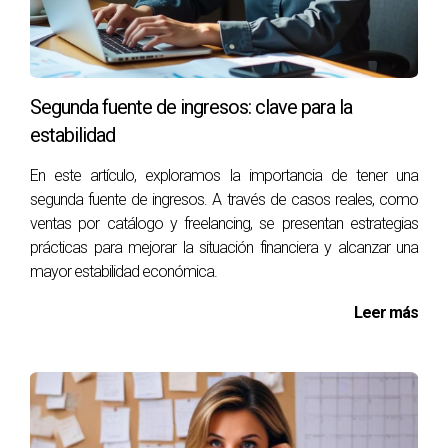
comienzan a mostrar resultados dentro de unos meses si
se implementan correctamente.
¿Cómo puedo medir el éxito de mis nuevas
iniciativas?
Segunda fuente de ingresos: clave para la
estabilidad
Utiliza herramientas analíticas para rastrear métricas clave
como tráfico web, tasas de conversión y engagement en
En este artículo, exploramos la importancia de tener una
redes sociales. Esto te permitirá ajustar tus estrategias
segunda fuente de ingresos. A través de casos reales, como
según sea necesario para maximizar tu éxito. Si deseas
ventas por catálogo y freelancing, se presentan estrategias
prácticas para mejorar la situación financiera y alcanzar una
más información o ayuda personalizada sobre cómo
mayor estabilidad económica.
implementar estas estrategias innovadoras, no dudes en
contactar a Victor Quintana Santana hoy mismo. ¡Tu futuro
Leer más
inmobiliario comienza ahora!