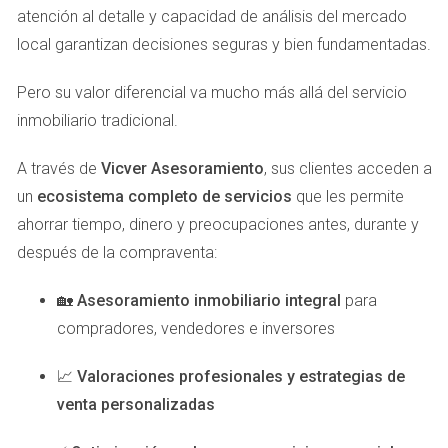
vende propiedades; construye conexiones emocionales."
atención al detalle y capacidad de análisis del mercado
Este agente también utilizó herramientas como Facebook
local garantizan decisiones seguras y bien fundamentadas.
Ads y Google Ads para dirigir tráfico a su sitio web, donde
los clientes podían encontrar información detallada sobre
Pero su valor diferencial va mucho más allá del servicio
cada propiedad. Gracias a esta estrategia creativa, logró
inmobiliario tradicional.
aumentar su tasa de conversión en un 30% en solo seis
meses.
A través de
Vicver Asesoramiento
, sus clientes acceden a
un
ecosistema completo de servicios
que les permite
Caso de Éxito 2: Experiencias Personalizadas
ahorrar tiempo, dinero y preocupaciones antes, durante y
Otro agente inmobiliario decidió centrarse en ofrecer
después de la compraventa:
experiencias personalizadas a sus clientes. En lugar de
🏡
Asesoramiento inmobiliario integral
para
realizar visitas estándar a las propiedades, organizó
compradores, vendedores e inversores
eventos exclusivos donde los posibles compradores
podían experimentar el ambiente del hogar antes de tomar
📈
Valoraciones profesionales y estrategias de
una decisión. Esto incluía cenas privadas en las casas que
venta personalizadas
estaban a la venta, donde los asistentes podían imaginarse
viviendo allí. > "Las experiencias personalizadas crean