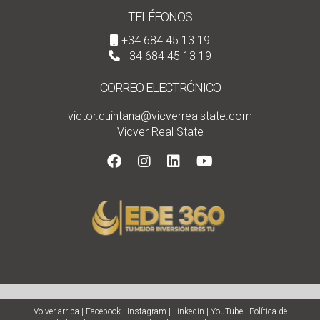
TELÉFONOS
+34 684 45 13 19
+34 684 45 13 19
CORREO ELECTRÓNICO
victor.quintana@vicverrealstate.com
Vicver Real State
Volver arriba
|
Facebook
|
Instagram
|
Linkedin
|
YouTube
|
Política de