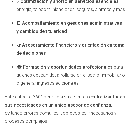
⚡
Optimización y ahorro en servicios esenciales
:
recuerdos duraderos y conexiones significativas." Esta
energía, telecomunicaciones, seguros, alarmas y más
estrategia no solo hizo que las propiedades se sintieran
más atractivas, sino que también ayudó al agente a
📑
Acompañamiento en gestiones administrativas
construir relaciones sólidas con sus clientes. Como
y cambios de titularidad
resultado, obtuvo referencias constantes y cerró ventas
🤝
Asesoramiento financiero y orientación en toma
más rápidamente.
de decisiones
Caso de Éxito 3: Uso de Tecnología Avanzada
🎓
Formación y oportunidades profesionales
para
Finalmente, un agente adoptó tecnología avanzada para
quienes desean desarrollarse en el sector inmobiliario
mejorar su presentación y servicio al cliente. Implementó
o generar ingresos adicionales
recorridos virtuales en 3D para sus propiedades,
permitiendo a los compradores explorar cada rincón
Este enfoque 360º permite a sus clientes
centralizar todas
desde la comodidad de sus hogares. Además, utilizó
sus necesidades en un único asesor de confianza
,
drones para capturar imágenes aéreas impresionantes que
evitando errores comunes, sobrecostes innecesarios y
mostraban no solo las propiedades sino también el
procesos complejos.
vecindario circundante. > "La tecnología puede ser tu mejor