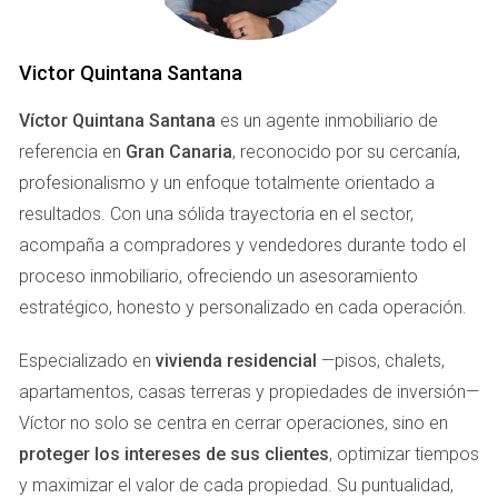
Para atraer la atención de los clientes, es fundamental salir
de la zona de confort y explorar nuevas formas de
presentar el negocio inmobiliario. Aquí te presentamos
Victor Quintana Santana
algunas estrategias innovadoras que han demostrado ser
Víctor Quintana Santana
es un agente inmobiliario de
efectivas.
referencia en
Gran Canaria
, reconocido por su cercanía,
Caso de Éxito 1: Marketing Digital Creativo
profesionalismo y un enfoque totalmente orientado a
resultados. Con una sólida trayectoria en el sector,
Uno de los agentes más exitosos en su área decidió
acompaña a compradores y vendedores durante todo el
invertir en marketing digital creativo. En lugar de depender
proceso inmobiliario, ofreciendo un asesoramiento
únicamente de anuncios tradicionales, comenzó a crear
estratégico, honesto y personalizado en cada operación.
contenido valioso a través de blogs, videos y redes
sociales. Su enfoque fue contar historias sobre las
Especializado en
vivienda residencial
—pisos, chalets,
propiedades que representaba, destacando no solo las
apartamentos, casas terreras y propiedades de inversión—
características físicas sino también el estilo de vida que
Víctor no solo se centra en cerrar operaciones, sino en
ofrecían. Esto atrajo a un público más amplio y generó un
proteger los intereses de sus clientes
, optimizar tiempos
mayor interés en sus listados. > "El marketing digital no solo
y maximizar el valor de cada propiedad. Su puntualidad,