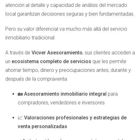
atención al detalle y capacidad de análisis del mercado
Gastos registrales: Coste por inscribir la propiedad en
el Registro de la Propiedad.
local garantizan decisiones seguras y bien fundamentadas.
Honorarios de intermediación: Si utilizas un agente
inmobiliario, deberás considerar su comisión.
Pero su valor diferencial va mucho más allá del servicio
inmobiliario tradicional.
Casos Prácticos Naturales
Para ilustrar mejor cómo funcionan estos impuestos,
A través de
Vicver Asesoramiento
, sus clientes acceden a
vamos a analizar tres casos prácticos que reflejan
un
ecosistema completo de servicios
que les permite
situaciones comunes al comprar una vivienda en Gran
ahorrar tiempo, dinero y preocupaciones antes, durante y
Canaria.
después de la compraventa:
1. Compra de una Vivienda Nueva
🏡
Asesoramiento inmobiliario integral
para
compradores, vendedores e inversores
Imagina que decides comprar un apartamento nuevo en
Las Palmas por un precio de 200,000 euros. El IVA sería del
📈
Valoraciones profesionales y estrategias de
10%, lo que significa que deberías pagar 20,000 euros en
venta personalizadas
concepto de IVA. Si además consideramos un AJD del 1%,
eso suma otros 2,000 euros. Así que, solo en estos