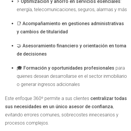
⚡
Optimización y ahorro en servicios esenciales
:
impuestos, ya estarías desembolsando 22,000 euros
energía, telecomunicaciones, seguros, alarmas y más
adicionales.
📑
Acompañamiento en gestiones administrativas
2. Compra de una Vivienda Usada
y cambios de titularidad
Ahora supongamos que optas por una vivienda usada
🤝
Asesoramiento financiero y orientación en toma
valorada en 150,000 euros. En este caso, no pagarías IVA,
de decisiones
pero sí tendrías que abonar un Impuesto de Transmisiones
Patrimoniales (ITP) que varía entre el 6% y el 10%
🎓
Formación y oportunidades profesionales
para
dependiendo de la comunidad autónoma. Si tomamos un
quienes desean desarrollarse en el sector inmobiliario
ITP del 7%, eso serían 10,500 euros. Además, deberías
o generar ingresos adicionales
considerar gastos notariales y registrales.
Este enfoque 360º permite a sus clientes
centralizar todas
3. Venta y Plusvalía Municipal
sus necesidades en un único asesor de confianza
,
Por último, si decides vender tu propiedad después de
evitando errores comunes, sobrecostes innecesarios y
unos años y has obtenido un beneficio significativo,
procesos complejos.
tendrás que pagar la Plusvalía Municipal. Supongamos que