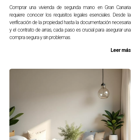
¿Es obligatorio contratar un agente
Comprar una vivienda de segunda mano en Gran Canaria
inmobiliario?
requiere conocer los requisitos legales esenciales. Desde la
No es obligatorio, pero contar con un agente puede
verificación de la propiedad hasta la documentación necesaria
facilitar mucho el proceso y ayudarte a encontrar las
y el contrato de arras, cada paso es crucial para asegurar una
compra segura y sin problemas.
mejores ofertas.
Leer más
¿Qué sucede si no pago alguno de estos
impuestos?
No pagar los impuestos correspondientes puede acarrear
sanciones económicas y problemas legales al momento
de registrar tu propiedad.
¿Puedo deducir algún impuesto al comprar mi
vivienda?
En algunos casos específicos puedes deducir ciertos
gastos relacionados con la compra o rehabilitación de tu
vivienda habitual; consulta con un experto para más