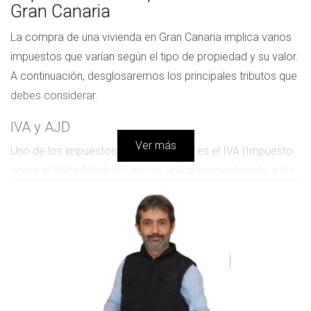
Gran Canaria
La compra de una vivienda en Gran Canaria implica varios
impuestos que varían según el tipo de propiedad y su valor.
A continuación, desglosaremos los principales tributos que
debes considerar.
IVA y AJD
Ver más
Uno de los impuestos más relevantes es el IVA (Impuesto
sobre el Valor Añadido), que se aplica principalmente a las
viviendas nuevas. Este impuesto es del 10% sobre el precio
de venta. Además, tendrás que pagar el AJD (Actos
Jurídicos Documentados), que se calcula sobre el precio
de la escritura y varía entre el 0,5% y el 1,5%, dependiendo
de la comunidad autónoma. > "El IVA y el AJD son dos
impuestos clave a considerar al comprar una vivienda
nueva en Gran Canaria."