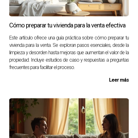
detalles. Recuerda siempre consultar con profesionales
como Victor Quintana Santana para obtener
asesoramiento adaptado a tus necesidades específicas.
Cómo preparar tu vivienda para la venta efectiva
¡Tu futuro hogar te está esperando!
Este artículo ofrece una guía práctica sobre cómo preparar tu
vivienda para la venta. Se exploran pasos esenciales, desde la
limpieza y desorden hasta mejoras que aumentan el valor de la
propiedad. Incluye estudios de caso y respuestas a preguntas
frecuentes para facilitar el proceso.
Leer más