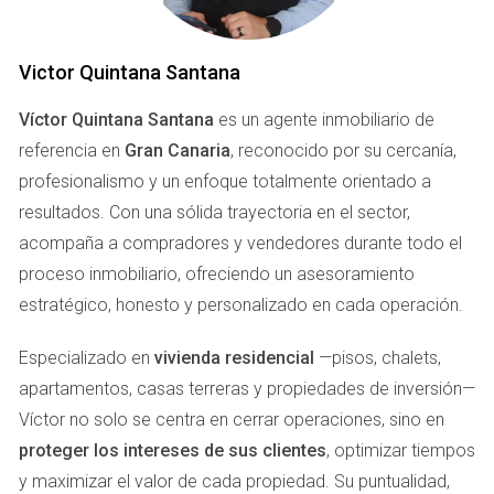
Plusvalía Municipal
Victor Quintana Santana
La Plusvalía Municipal es otro impuesto importante que
debes tener en cuenta. Este tributo se calcula sobre el
Víctor Quintana Santana
es un agente inmobiliario de
incremento del valor del terreno desde la última
referencia en
Gran Canaria
, reconocido por su cercanía,
transmisión y es pagado por el vendedor, aunque algunas
profesionalismo y un enfoque totalmente orientado a
veces se negocia con el comprador. La tasa varía según el
resultados. Con una sólida trayectoria en el sector,
municipio y puede ser un porcentaje significativo del valor
acompaña a compradores y vendedores durante todo el
catastral del inmueble.
proceso inmobiliario, ofreciendo un asesoramiento
estratégico, honesto y personalizado en cada operación.
Otros Impuestos a Considerar
Además de los impuestos mencionados anteriormente,
Especializado en
vivienda residencial
—pisos, chalets,
hay otros costes asociados a la compra de una vivienda
apartamentos, casas terreras y propiedades de inversión—
en Gran Canaria:
Víctor no solo se centra en cerrar operaciones, sino en
proteger los intereses de sus clientes
, optimizar tiempos
Gastos notariales: Honorarios del notario por la
y maximizar el valor de cada propiedad. Su puntualidad,
escritura pública.