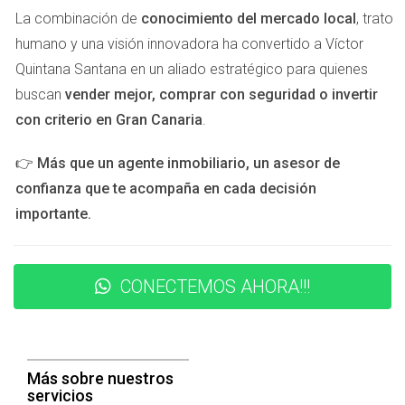
compraste tu casa por 150,000 euros y ahora la vendes
La combinación de
conocimiento del mercado local
, trato
por 200,000 euros. La diferencia será sujeta a este
humano y una visión innovadora ha convertido a Víctor
impuesto, lo cual podría ser un coste considerable
Quintana Santana en un aliado estratégico para quienes
dependiendo del tiempo transcurrido desde la compra.
buscan
vender mejor, comprar con seguridad o invertir
con criterio en Gran Canaria
.
Conclusión
👉
Más que un agente inmobiliario, un asesor de
Entender los impuestos asociados a la compra de una
confianza que te acompaña en cada decisión
vivienda en Gran Canaria es fundamental para tomar
importante.
decisiones informadas y evitar sorpresas financieras.
Desde el IVA hasta la Plusvalía Municipal, cada tributo tiene
su propio impacto en tu presupuesto total. Si estás
CONECTEMOS AHORA!!!
considerando comprar una propiedad en esta maravillosa
isla, asegúrate de contar con toda la información necesaria
para navegar por este proceso con confianza. Si tienes
dudas o necesitas asesoramiento personalizado sobre la
Más sobre nuestros
compra de tu vivienda en Gran Canaria, no dudes en
servicios