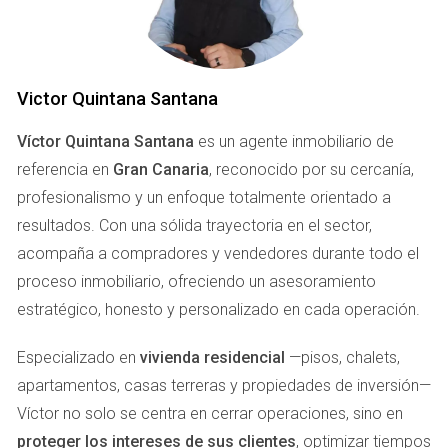
Con su laptop y conexión a internet, ha viajado por varias
ciudades de España mientras sigue gestionando su cartera
de propiedades. Laura utiliza plataformas digitales para
Victor Quintana Santana
mostrar casas y realizar visitas virtuales, lo que le permite
atender a sus clientes sin importar dónde se encuentre. Su
Víctor Quintana Santana
es un agente inmobiliario de
historia nos enseña que con las herramientas adecuadas,
referencia en
Gran Canaria
, reconocido por su cercanía,
es posible mantener un negocio exitoso mientras se
profesionalismo y un enfoque totalmente orientado a
exploran nuevos horizontes.
resultados. Con una sólida trayectoria en el sector,
acompaña a compradores y vendedores durante todo el
"La libertad geográfica me ha permitido
proceso inmobiliario, ofreciendo un asesoramiento
redescubrir mi pasión por el trabajo y la vida." -
estratégico, honesto y personalizado en cada operación.
Laura
Especializado en
vivienda residencial
—pisos, chalets,
Lecciones Aprendidas
apartamentos, casas terreras y propiedades de inversión—
La importancia de contar con tecnología adecuada.
Víctor no solo se centra en cerrar operaciones, sino en
La necesidad de establecer una rutina flexible.
proteger los intereses de sus clientes
, optimizar tiempos