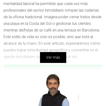
mentalidad laboral ha permitido que cada vez más
profesionales del sector inmobiliario rompan las cadenas
de la oficina tradicional. Imagina poder cerrar tratos desde
una playa en la Costa del Sol o gestionar tus clientes
mientras disfrutas de un café en una terraza en Barcelona.
Este estilo de vida no solo es posible, sino que está al
alcance de tu mano. En este artículo, exploraremos cómo
puedes lograr esta libertad geográfica y convertirte en el
agente inmobiliario que siempre soñaste ser.
Ver más
👉 “Más libertad no significa menos ingresos.
Significa un modelo distinto.
Caso de Éxito 1: La Agente Nómada
Conoce a Laura, una agente inmobiliaria que decidió dejar
atrás su vida en Madrid para convertirse en nómada digital.