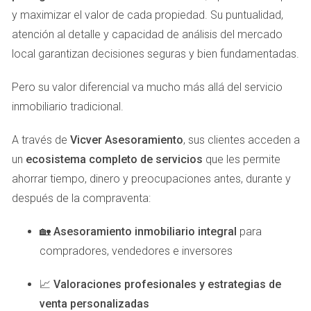
Cómo construir relaciones sólidas con los clientes a
y maximizar el valor de cada propiedad. Su puntualidad,
distancia.
atención al detalle y capacidad de análisis del mercado
Caso de Éxito 2: El Agente Digital
local garantizan decisiones seguras y bien fundamentadas.
Javier es un agente inmobiliario que ha adoptado
Pero su valor diferencial va mucho más allá del servicio
completamente el enfoque digital en su negocio. Con un
inmobiliario tradicional.
sitio web optimizado y una fuerte presencia en redes
sociales, ha logrado atraer clientes sin necesidad de
A través de
Vicver Asesoramiento
, sus clientes acceden a
reuniones cara a cara. Gracias a las herramientas de
un
ecosistema completo de servicios
que les permite
gestión inmobiliaria y marketing digital, Javier puede
ahorrar tiempo, dinero y preocupaciones antes, durante y
trabajar desde cualquier lugar, ya sea desde su casa en
después de la compraventa:
Valencia o mientras viaja por Europa. Su enfoque
innovador demuestra que el futuro del sector inmobiliario
🏡
Asesoramiento inmobiliario integral
para
es digital y accesible.
compradores, vendedores e inversores
📈
Valoraciones profesionales y estrategias de
"El mundo digital me ha dado la libertad que
siempre quise." - Javier
venta personalizadas