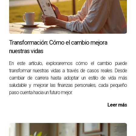
Utiliza videollamadas, correos electrónicos regulares y
redes sociales para mantener una comunicación
constante.
¿Cuáles son los mayores desafíos al trabajar
Transformación: Cómo el cambio mejora
desde casa?
nuestras vidas
Los desafíos incluyen la gestión del tiempo, la distracción y
En este artículo, exploraremos cómo el cambio puede
la falta de interacción social directa.
transformar nuestras vidas a través de casos reales. Desde
¿Dónde puedo encontrar recursos sobre
cambiar de carrera hasta adoptar un estilo de vida más
trabajo remoto en el sector inmobiliario?
saludable y mejorar las finanzas personales, cada pequeño
paso cuenta hacia un futuro mejor.
Existen numerosos blogs, webinars y cursos online
dedicados al trabajo remoto en bienes raíces; investiga
Leer más
plataformas como LinkedIn Learning o Udemy. Recuerda
que cada paso hacia la libertad geográfica es un paso
hacia una vida más equilibrada y satisfactoria. ¡No dudes