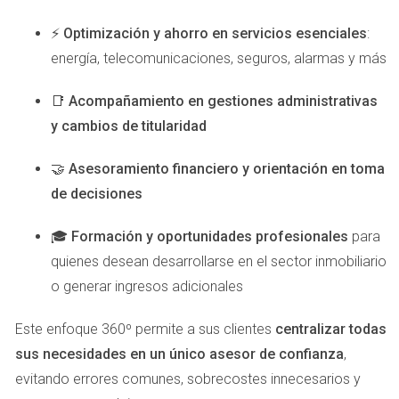
⚡
Optimización y ahorro en servicios esenciales
:
Estrategias Clave
energía, telecomunicaciones, seguros, alarmas y más
Crear un sitio web atractivo y funcional.
Utilizar redes sociales para conectar con potenciales
📑
Acompañamiento en gestiones administrativas
clientes.
Aprovechar herramientas digitales para la gestión del
y cambios de titularidad
tiempo y tareas.
🤝
Asesoramiento financiero y orientación en toma
Caso de Éxito 3: La Pareja
de decisiones
Emprendedora
🎓
Formación y oportunidades profesionales
para
María y Carlos son una pareja que decidió combinar sus
quienes desean desarrollarse en el sector inmobiliario
habilidades como agentes inmobiliarios para crear su
o generar ingresos adicionales
propia agencia desde casa. Al implementar un modelo
híbrido que combina trabajo remoto con visitas
Este enfoque 360º permite a sus clientes
centralizar todas
presenciales programadas, han logrado equilibrar su vida
sus necesidades en un único asesor de confianza
,
personal y profesional. Su historia resalta cómo la
evitando errores comunes, sobrecostes innecesarios y
colaboración y la planificación estratégica pueden llevar a