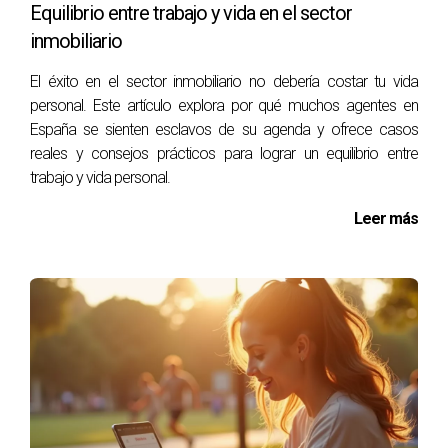
Equilibrio entre trabajo y vida en el sector
innovación en bienes raíces.
inmobiliario
Preguntas Frecuentes
El éxito en el sector inmobiliario no debería costar tu vida
¿Es realmente posible trabajar desde cualquier
personal. Este artículo explora por qué muchos agentes en
lugar como agente inmobiliario?
España se sienten esclavos de su agenda y ofrece casos
reales y consejos prácticos para lograr un equilibrio entre
Sí, gracias a las herramientas digitales disponibles hoy en
trabajo y vida personal.
día, muchos agentes han encontrado formas efectivas de
trabajar remotamente.
Leer más
¿Qué tipo de tecnología necesito para ser un
agente remoto?
Necesitarás una computadora portátil confiable, acceso a
internet rápido y software especializado para gestión
inmobiliaria.
¿Cómo puedo mantenerme conectado con mis
clientes si trabajo remotamente?