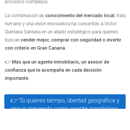
procesos complejos.
un éxito sostenible mientras se disfruta del tiempo juntos.
La combinación de
conocimiento del mercado local
, trato
"Trabajar juntos nos ha acercado más como
humano y una visión innovadora ha convertido a Víctor
pareja y como profesionales." - María
Quintana Santana en un aliado estratégico para quienes
buscan
vender mejor, comprar con seguridad o invertir
Consejos Prácticos para Agentes Inmobiliarios
con criterio en Gran Canaria
.
Establecer metas claras y alcanzables.
Crear un espacio de trabajo cómodo y funcional en
👉
Más que un agente inmobiliario, un asesor de
casa.
confianza que te acompaña en cada decisión
Mantenerse actualizado sobre las tendencias del
importante.
mercado.
Conclusión
👉 “Si quieres tiempo, libertad geográfica y
La libertad geográfica es más que un simple sueño; es una
seguir creciendo como agente inmobiliario.
realidad alcanzable para los agentes inmobiliarios
dispuestos a adaptarse al nuevo panorama laboral. Las
historias inspiradoras de Laura, Javier y María nos