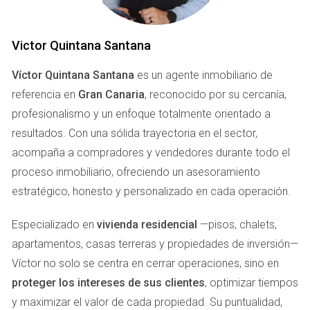
garantizar la seguridad de tu hogar. A continuación,
exploraremos tres áreas clave donde podrías encontrar
Victor Quintana Santana
indicios de que es hora de tomar medidas.
Víctor Quintana Santana
es un agente inmobiliario de
Iluminación Inadecuada
referencia en
Gran Canaria
, reconocido por su cercanía,
Una iluminación deficiente puede ser un imán para los
profesionalismo y un enfoque totalmente orientado a
delincuentes. Las áreas oscuras alrededor de tu hogar
resultados. Con una sólida trayectoria en el sector,
ofrecen escondites perfectos para quienes buscan entrar
acompaña a compradores y vendedores durante todo el
sin ser vistos. Si notas que hay rincones oscuros en tu
proceso inmobiliario, ofreciendo un asesoramiento
jardín o entradas poco iluminadas, considera instalar luces
estratégico, honesto y personalizado en cada operación.
exteriores con sensores de movimiento. No solo
mejorarán la visibilidad, sino que también disuadirán a
Especializado en
vivienda residencial
—pisos, chalets,
posibles intrusos.
apartamentos, casas terreras y propiedades de inversión—
Víctor no solo se centra en cerrar operaciones, sino en
Puertas y Ventanas Dañadas
proteger los intereses de sus clientes
, optimizar tiempos
Las puertas y ventanas son las primeras líneas de defensa
y maximizar el valor de cada propiedad. Su puntualidad,