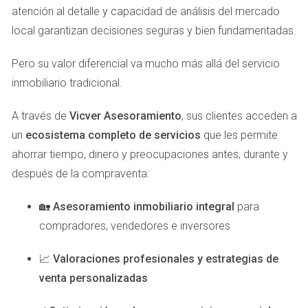
en cualquier hogar. Si observas que alguna puerta está
atención al detalle y capacidad de análisis del mercado
dañada o que las ventanas no cierran correctamente, es
local garantizan decisiones seguras y bien fundamentadas.
esencial repararlas o reemplazarlas inmediatamente. Una
Pero su valor diferencial va mucho más allá del servicio
cerradura rota o una ventana mal ajustada pueden ser
inmobiliario tradicional.
invitaciones abiertas para los ladrones. Asegúrate de
invertir en cerraduras de alta calidad y considera reforzar
A través de
Vicver Asesoramiento
, sus clientes acceden a
las entradas con sistemas adicionales como cerrojos o
un
ecosistema completo de servicios
que les permite
rejas.
ahorrar tiempo, dinero y preocupaciones antes, durante y
Ausencia de Sistemas de Seguridad
después de la compraventa:
Si aún no tienes un sistema de seguridad instalado en tu
🏡
Asesoramiento inmobiliario integral
para
hogar, es hora de reconsiderar esta decisión. Los sistemas
compradores, vendedores e inversores
modernos ofrecen una variedad de opciones, desde
cámaras hasta alarmas conectadas a aplicaciones
📈
Valoraciones profesionales y estrategias de
móviles. La instalación de un sistema no solo protege tus
venta personalizadas
pertenencias, sino que también proporciona una sensación