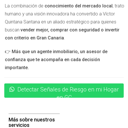
ansiedad sobre la seguridad, sino también un aumento en
La combinación de
conocimiento del mercado local
, trato
su tranquilidad al saber que están protegidos.
humano y una visión innovadora ha convertido a Víctor
La Pareja López
Quintana Santana en un aliado estratégico para quienes
buscan
vender mejor, comprar con seguridad o invertir
Los López siempre habían creído que sus cerraduras eran
con criterio en Gran Canaria
.
suficientes hasta que una ventana mal cerrada facilitó el
ingreso a su hogar. Tras sufrir un robo, decidieron reforzar
👉
Más que un agente inmobiliario, un asesor de
todas sus entradas con cerraduras inteligentes y cámaras
confianza que te acompaña en cada decisión
de vigilancia. Ahora se sienten mucho más seguros y han
importante.
podido disfrutar nuevamente del confort de su hogar sin
temor.
Detectar Señales de Riesgo en mi Hogar
El Soltero Martín
en GC
Martín vivía solo y era reacio a invertir en seguridad hasta
que escuchó sobre varios robos en su vecindario. Decidió
actuar antes de convertirse en otra víctima; instaló un
Más sobre nuestros
servicios
sistema completo con cámaras y alarmas conectadas a