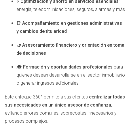
⚡
Optimización y ahorro en servicios esenciales
:
de seguridad para ti y tu familia. Recuerda, una inversión en
energía, telecomunicaciones, seguros, alarmas y más
seguridad es una inversión en paz mental.
Casos de Estudio
📑
Acompañamiento en gestiones administrativas
y cambios de titularidad
Para ilustrar la importancia de reconocer estas señales y
actuar en consecuencia, vamos a explorar tres casos
🤝
Asesoramiento financiero y orientación en toma
reales que muestran cómo una intervención oportuna
de decisiones
puede cambiar el curso de las cosas.
🎓
Formación y oportunidades profesionales
para
La Familia González
quienes desean desarrollarse en el sector inmobiliario
La familia González vivía felizmente en su casa en Las
o generar ingresos adicionales
Palmas, pero nunca prestaron atención a la iluminación
Este enfoque 360º permite a sus clientes
centralizar todas
exterior. Una noche, mientras estaban fuera, su casa fue
sus necesidades en un único asesor de confianza
,
víctima de un robo. Después del incidente, decidieron
evitando errores comunes, sobrecostes innecesarios y
instalar luces con sensores y un sistema de alarma. Desde
procesos complejos.
entonces, han notado no solo una disminución en su