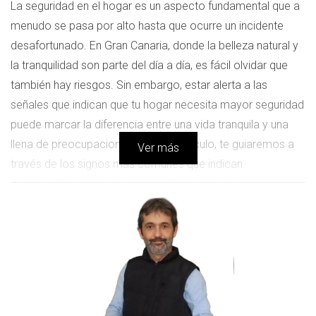
La seguridad en el hogar es un aspecto fundamental que a
menudo se pasa por alto hasta que ocurre un incidente
desafortunado. En Gran Canaria, donde la belleza natural y
la tranquilidad son parte del día a día, es fácil olvidar que
también hay riesgos. Sin embargo, estar alerta a las
señales que indican que tu hogar necesita mayor seguridad
puede marcar la diferencia entre una vida tranquila y una
llena de preocupaciones. En este artículo, te guiaremos a
Ver más
través de los signos más comunes que indican
vulnerabilidades en tu hogar y cómo abordarlas
eficazmente.
Detectar Señales de Riesgo en mi Hogar en GC
Señales de Riesgo en el Hogar
Identificar las señales de riesgo es el primer paso para