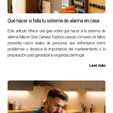
¿Cómo puedo saber si mis cerraduras son
seguras?
Qué hacer si falla tu sistema de alarma en casa
Revisa si tus cerraduras tienen certificaciones adecuadas y
Este artículo ofrece una guía sobre qué hacer si tu sistema de
considera cambiar aquellas que sean antiguas o estén
alarma falla en Gran Canaria. Explora causas comunes de fallos,
dañadas por modelos más seguros.
presenta casos reales de personas que enfrentaron estos
problemas y destaca la importancia del mantenimiento y la
¿Qué tipo de iluminación exterior es mejor para
preparación para garantizar la seguridad del hogar.
disuadir intrusos?
Las luces con sensores de movimiento son ideales porque
Leer más
se activan al detectar movimiento, iluminando áreas
oscuras cuando más se necesitan.
¿Dónde puedo obtener asesoramiento sobre
sistemas de seguridad?
Puedes contactar a expertos locales como Victor
Quintana Santana para recibir recomendaciones