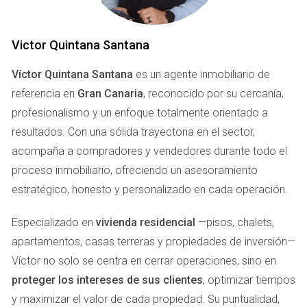
instalaciones educativas y sanitarias, lo que la convierte en
una opción ideal para familias. Además, sus espacios
naturales permiten disfrutar de actividades como
Victor Quintana Santana
senderismo y paseos en bicicleta, ideales para fomentar un
Víctor Quintana Santana
es un agente inmobiliario de
estilo de vida saludable.
referencia en
Gran Canaria
, reconocido por su cercanía,
Teror
profesionalismo y un enfoque totalmente orientado a
resultados. Con una sólida trayectoria en el sector,
Si buscas un entorno más rural y tradicional, Teror es el
acompaña a compradores y vendedores durante todo el
lugar perfecto. Este pintoresco pueblo es conocido por su
proceso inmobiliario, ofreciendo un asesoramiento
arquitectura canaria y su ambiente acogedor. Aquí puedes
estratégico, honesto y personalizado en cada operación.
encontrar mercados locales donde comprar productos
frescos y artesanías. Además, la comunidad es muy unida,
Especializado en
vivienda residencial
—pisos, chalets,
lo que facilita hacer amigos y crear un entorno seguro para
apartamentos, casas terreras y propiedades de inversión—
tus hijos. La naturaleza circundante ofrece oportunidades
Víctor no solo se centra en cerrar operaciones, sino en
para explorar senderos y disfrutar de la belleza del paisaje
proteger los intereses de sus clientes
, optimizar tiempos
canario.
y maximizar el valor de cada propiedad. Su puntualidad,