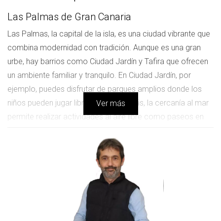
Las Palmas de Gran Canaria
Las Palmas, la capital de la isla, es una ciudad vibrante que
combina modernidad con tradición. Aunque es una gran
urbe, hay barrios como Ciudad Jardín y Tafira que ofrecen
un ambiente familiar y tranquilo. En Ciudad Jardín, por
ejemplo, puedes disfrutar de parques amplios donde los
niños pueden jugar libremente. Además, la cercanía al mar
Ver más
permite realizar actividades al aire libre como paseos en
familia por la playa de Las Canteras.
Maspalomas
Maspalomas es famosa por sus impresionantes dunas y su
ambiente relajado. Este destino turístico no solo atrae a
visitantes, sino que también se ha convertido en un lugar
atractivo para vivir. La zona cuenta con numerosas