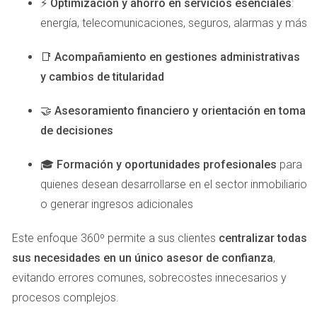
enamoró de Teror por su tranquilidad y belleza
⚡
Optimización y ahorro en servicios esenciales
:
natural. Participan activamente en las festividades
energía, telecomunicaciones, seguros, alarmas y más
locales y disfrutan de los mercados semanales
donde compran productos frescos mientras sus hijos
📑
Acompañamiento en gestiones administrativas
juegan con otros niños del pueblo.
y cambios de titularidad
Conclusión
🤝
Asesoramiento financiero y orientación en toma
Gran Canaria es un lugar excepcional para criar a tus hijos
de decisiones
en un entorno seguro y tranquilo. Desde Las Palmas hasta
Maspalomas y Teror, cada zona ofrece algo único que
🎓
Formación y oportunidades profesionales
para
puede enriquecer la vida familiar. Si estás pensando en dar
quienes desean desarrollarse en el sector inmobiliario
el paso hacia una nueva aventura familiar o simplemente
o generar ingresos adicionales
deseas conocer más sobre estas áreas maravillosas, no
Este enfoque 360º permite a sus clientes
centralizar todas
dudes en explorar lo que Gran Canaria tiene para ofrecerte.
sus necesidades en un único asesor de confianza
,
Recuerda que cada rincón tiene su encanto especial; ¡la
evitando errores comunes, sobrecostes innecesarios y
elección está en tus manos! Si necesitas más información
procesos complejos.
sobre las mejores zonas para vivir en Gran Canaria o