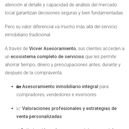
atención al detalle y capacidad de análisis del mercado
Casos Prácticos Naturales
local garantizan decisiones seguras y bien fundamentadas.
Para ilustrar mejor cómo estas zonas pueden beneficiar a
las familias, aquí te presento tres casos prácticos que
Pero su valor diferencial va mucho más allá del servicio
reflejan la vida diaria en estos lugares.
inmobiliario tradicional.
Familia Pérez en Las Palmas:
La familia Pérez
A través de
Vicver Asesoramiento
, sus clientes acceden a
decidió mudarse a Ciudad Jardín debido a la calidad
un
ecosistema completo de servicios
que les permite
de vida que ofrece. Con dos hijos pequeños, valoran
ahorrar tiempo, dinero y preocupaciones antes, durante y
poder caminar a la playa y tener acceso a parques
cercanos donde los niños pueden socializar con
después de la compraventa:
otros niños del vecindario.
Familia Gómez en Maspalomas:
La familia Gómez
🏡
Asesoramiento inmobiliario integral
para
eligió Maspalomas por su ambiente relajado y sus
compradores, vendedores e inversores
escuelas bien valoradas. Disfrutan pasar los fines de
semana explorando las dunas y participando en
📈
Valoraciones profesionales y estrategias de
actividades comunitarias que fomentan el sentido de
pertenencia.
venta personalizadas
Familia López en Teror:
La familia López se