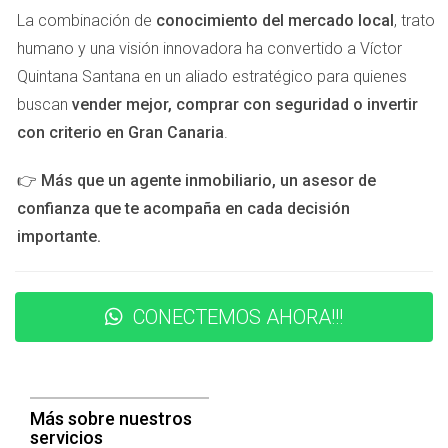
deseas asesoramiento personalizado sobre tu futuro
La combinación de
conocimiento del mercado local
, trato
hogar, no dudes en contactar a Victor Quintana Santana. Él
humano y una visión innovadora ha convertido a Víctor
estará encantado de ayudarte a encontrar el lugar perfecto
Quintana Santana en un aliado estratégico para quienes
para ti y tu familia.
buscan
vender mejor, comprar con seguridad o invertir
Preguntas Frecuentes
con criterio en Gran Canaria
.
¿Cuál es la mejor zona para vivir en Gran
👉
Más que un agente inmobiliario, un asesor de
Canaria con niños?
confianza que te acompaña en cada decisión
Las Palmas, Maspalomas y Teror son excelentes opciones
importante.
debido a sus ambientes tranquilos y accesibilidad a
servicios familiares.
CONECTEMOS AHORA!!!
¿Hay buenas escuelas en estas zonas?
Sí, todas estas áreas cuentan con escuelas bien valoradas
que ofrecen educación de calidad.
Más sobre nuestros
servicios
¿Qué actividades al aire libre se pueden hacer