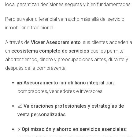
no solo te permitirá ver las propiedades en persona, sino
local garantizan decisiones seguras y bien fundamentadas.
también sentir el ambiente local.
Pero su valor diferencial va mucho más allá del servicio
Financiación de la Propiedad
inmobiliario tradicional.
La financiación es otro aspecto fundamental al comprar
A través de
Vicver Asesoramiento
, sus clientes acceden a
una propiedad en España. Si bien muchos extranjeros
un
ecosistema completo de servicios
que les permite
optan por pagar en efectivo, también existen opciones de
ahorrar tiempo, dinero y preocupaciones antes, durante y
financiamiento disponibles.
después de la compraventa:
Consulta con bancos españoles que ofrezcan
hipotecas a no residentes.
🏡
Asesoramiento inmobiliario integral
para
Considera trabajar con un asesor financiero que te
compradores, vendedores e inversores
ayude a entender las mejores opciones.
Ten en cuenta los costos adicionales como
📈
Valoraciones profesionales y estrategias de
impuestos y tasas notariales.
venta personalizadas
Es importante tener claridad sobre tu presupuesto antes de
comenzar a buscar propiedades. Esto te ayudará a evitar
⚡
Optimización y ahorro en servicios esenciales
:
decepciones y a centrarte en opciones realistas.