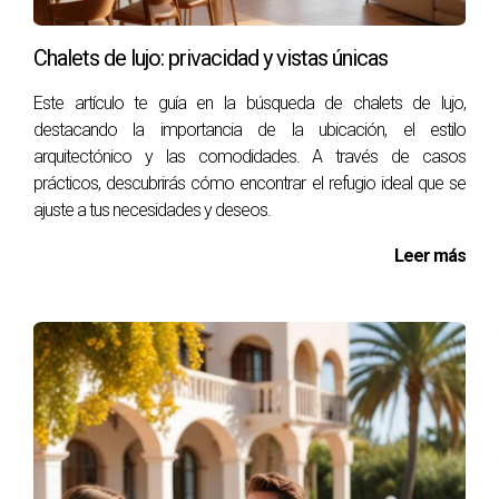
¿Puedo comprar una propiedad en España si
Chalets de lujo: privacidad y vistas únicas
no soy residente?
Este artículo te guía en la búsqueda de chalets de lujo,
Sí, los extranjeros pueden comprar propiedades en España
destacando la importancia de la ubicación, el estilo
sin necesidad de ser residentes.
arquitectónico y las comodidades. A través de casos
prácticos, descubrirás cómo encontrar el refugio ideal que se
¿Cuáles son los costos adicionales al comprar
ajuste a tus necesidades y deseos.
una propiedad?
Además del precio de compra, debes considerar
Leer más
impuestos como el IVA o el ITP (Impuesto sobre
Transmisiones Patrimoniales), tasas notariales y honorarios
legales.
¿Necesito un abogado para comprar una
propiedad?
Aunque no es obligatorio, se recomienda encarecidamente
contratar a un abogado especializado para evitar