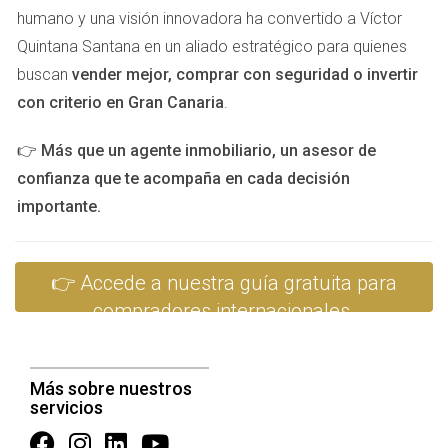
humano y una visión innovadora ha convertido a Víctor
CASOS PRÁCTICOS
Quintana Santana en un aliado estratégico para quienes
buscan
vender mejor, comprar con seguridad o invertir
Para ilustrar mejor el proceso, aquí tienes tres casos
con criterio en Gran Canaria
.
prácticos que reflejan experiencias reales de compradores
👉
Más que un agente inmobiliario, un asesor de
extranjeros.
confianza que te acompaña en cada decisión
1. María: La Búsqueda Perfecta en Marbella
importante.
María, una empresaria mexicana, decidió comprar una villa
en Marbella. Comenzó su investigación online pero pronto
👉 Accede a nuestra guía gratuita para
se dio cuenta de que necesitaba ayuda local. Contactó a
compradores internacionales.
Victor Quintana Santana, un agente inmobiliario con amplia
experiencia en el área. Juntos visitaron varias propiedades
hasta encontrar la villa perfecta con vistas al mar. Gracias
Más sobre nuestros
al apoyo legal adecuado, María pudo cerrar el trato sin
servicios
contratiempos.