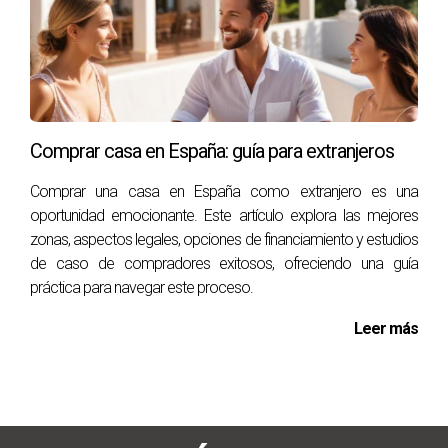
problemas legales.
¿Qué tipos de propiedades están disponibles
para extranjeros?
Existen diversas opciones como villas, apartamentos y
Comprar casa en España: guía para extranjeros
casas adosadas en diferentes regiones del país.
Comprar una casa en España como extranjero es una
¿Cómo puedo financiar mi compra desde el
oportunidad emocionante. Este artículo explora las mejores
extranjero?
zonas, aspectos legales, opciones de financiamiento y estudios
Puedes optar por hipotecas ofrecidas por bancos
de caso de compradores exitosos, ofreciendo una guía
españoles o financiar tu compra mediante bancos locales
práctica para navegar este proceso.
en tu país. Si estás listo para iniciar esta aventura
Leer más
inmobiliaria o tienes más preguntas sobre cómo comprar
una propiedad de lujo en España, ¡no dudes en contactar a
[Victor Quintana Santana](/ecard) target=_blank!