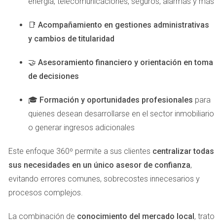
energía, telecomunicaciones, seguros, alarmas y más
Aspectos Legales
📑
Acompañamiento en gestiones administrativas
y cambios de titularidad
Los aspectos legales son quizás uno de los elementos
más complejos al comprar una propiedad en el extranjero.
🤝
Asesoramiento financiero y orientación en toma
Es esencial contar con un abogado especializado en
de decisiones
derecho inmobiliario español que pueda guiarte a través
del proceso legal.
🎓
Formación y oportunidades profesionales
para
quienes desean desarrollarse en el sector inmobiliario
Verifica que la propiedad tenga todos los permisos
necesarios.
o generar ingresos adicionales
Asegúrate de que no haya cargas o gravámenes
sobre la propiedad.
Este enfoque 360º permite a sus clientes
centralizar todas
Familiarízate con el proceso de firma del contrato y
sus necesidades en un único asesor de confianza
,
los derechos del comprador.
evitando errores comunes, sobrecostes innecesarios y
Recuerda que el conocimiento es poder; estar bien
procesos complejos.
informado sobre estos aspectos te ayudará a evitar
problemas futuros.
La combinación de
conocimiento del mercado local
, trato