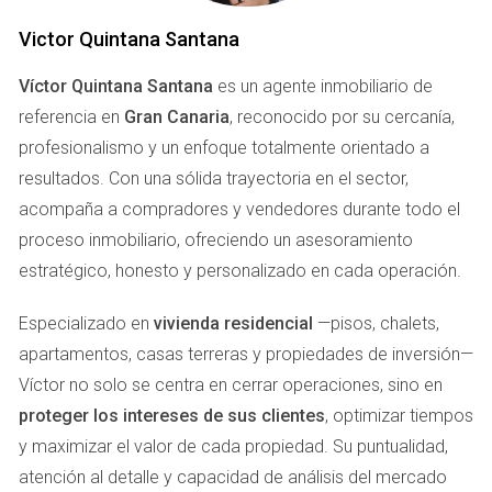
ESPAÑA
Victor Quintana Santana
Investigación del Mercado
Víctor Quintana Santana
es un agente inmobiliario de
El primer paso crucial en tu viaje hacia la compra de una
referencia en
Gran Canaria
, reconocido por su cercanía,
propiedad de lujo en España es realizar una investigación
profesionalismo y un enfoque totalmente orientado a
exhaustiva del mercado. Esto implica conocer las
resultados. Con una sólida trayectoria en el sector,
diferentes regiones y ciudades que ofrecen propiedades
acompaña a compradores y vendedores durante todo el
que se ajusten a tus necesidades y deseos.
proceso inmobiliario, ofreciendo un asesoramiento
estratégico, honesto y personalizado en cada operación.
Investiga las áreas más populares como Madrid,
Barcelona, Marbella o Valencia.
Especializado en
vivienda residencial
—pisos, chalets,
Considera factores como el clima, la proximidad a
apartamentos, casas terreras y propiedades de inversión—
servicios y la calidad de vida.
Consulta sitios web de bienes raíces para obtener
Víctor no solo se centra en cerrar operaciones, sino en
una idea de los precios actuales.
proteger los intereses de sus clientes
, optimizar tiempos
Una vez que tengas una lista corta de posibles ubicaciones,
y maximizar el valor de cada propiedad. Su puntualidad,
es recomendable visitar estas áreas personalmente. Esto
atención al detalle y capacidad de análisis del mercado