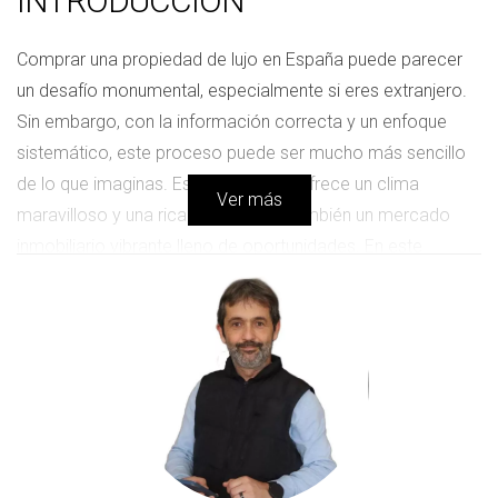
INTRODUCCIÓN
Comprar una propiedad de lujo en España puede parecer
un desafío monumental, especialmente si eres extranjero.
Sin embargo, con la información correcta y un enfoque
sistemático, este proceso puede ser mucho más sencillo
de lo que imaginas. España no solo ofrece un clima
Ver más
maravilloso y una rica cultura, sino también un mercado
inmobiliario vibrante lleno de oportunidades. En este
artículo, te proporcionaremos una guía completa que te
ayudará a entender cada paso del proceso de compra,
desde la investigación inicial hasta la firma final del
contrato.
PASOS PARA COMPRAR UNA
PROPIEDAD DE LUJO EN