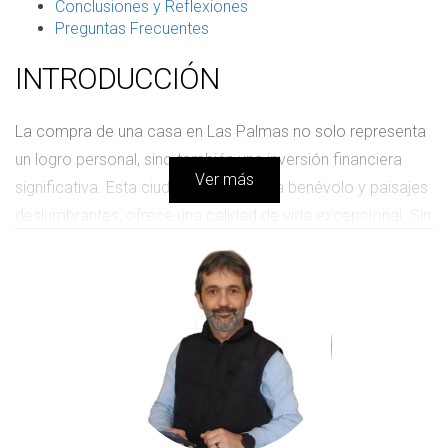
Conclusiones y Reflexiones
Preguntas Frecuentes
INTRODUCCIÓN
La compra de una casa en Las Palmas no solo representa
un logro personal, sino también una inversión financiera
Ver más
significativa. Esta ciudad, con su clima benévolo y paisajes
deslumbrantes, ofrece una calidad de vida excepcional. Sin
embargo, para que tu experiencia de compra sea fluida, es
imprescindible conocer todos los requisitos y pasos a
seguir. En este sentido, es fundamental informarse sobre la
documentación necesaria, las opciones de financiación
disponibles, y el proceso en sí. Este artículo tiene como
objetivo proporcionarte un mapa claro sobre cómo
navegar cada uno de estos aspectos en tu camino hacia la
adquisición de tu hogar en Las Palmas.