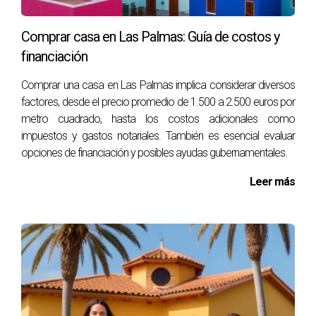
determinar un presupuesto claro. Una vez que tengas esto
claro, será más fácil definir qué tipo de propiedad puedes
Comprar casa en Las Palmas: Guía de costos y
permitirte y cuáles son tus opciones de financiación.
financiación
¿Qué impuestos debo pagar al comprar una
Comprar una casa en Las Palmas implica considerar diversos
casa en Las Palmas?
factores, desde el precio promedio de 1.500 a 2.500 euros por
metro cuadrado, hasta los costos adicionales como
Los principales impuestos que debes considerar son el
impuestos y gastos notariales. También es esencial evaluar
Impuesto de Transmisiones Patrimoniales (ITP), el
opciones de financiación y posibles ayudas gubernamentales.
Impuesto de Actos Jurídicos Documentados (AJD), y los
gastos notariales y registrales. Es importante tenerlos en
Leer más
cuenta al calcular el coste total de la compra.
¿Puedo comprar una casa en Las Palmas
siendo extranjero?
Sí, los ciudadanos extranjeros pueden comprar
propiedades en España, incluido Las Palmas. Solo
necesitarás obtener un NIE para formalizar el proceso de