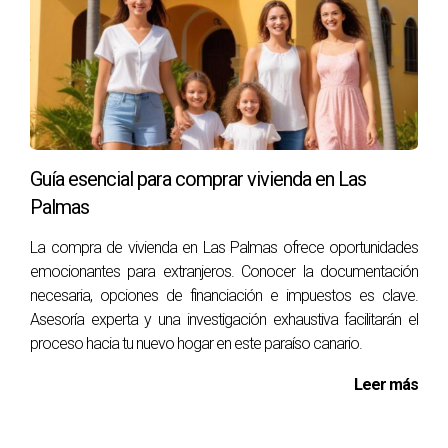
compra.
¿Es recomendable contratar un asesor
inmobiliario?
Contratar un asesor inmobiliario puede facilitar
enormemente el proceso de compra, ya que cuentan con
Guía esencial para comprar vivienda en Las
experiencia en el mercado local y pueden ayudarte a evitar
Palmas
errores comunes.
La compra de vivienda en Las Palmas ofrece oportunidades
¿Qué hacer si encuentro problemas legales
con la propiedad que deseo comprar?
emocionantes para extranjeros. Conocer la documentación
necesaria, opciones de financiación e impuestos es clave.
Si encuentras problemas legales, es crucial que consultes
Asesoría experta y una investigación exhaustiva facilitarán el
con un abogado especializado en derecho inmobiliario
proceso hacia tu nuevo hogar en este paraíso canario.
antes de proceder con la compra. Ellos podrán asesorarte
Leer más
sobre las mejores acciones a seguir y proteger tus
intereses.