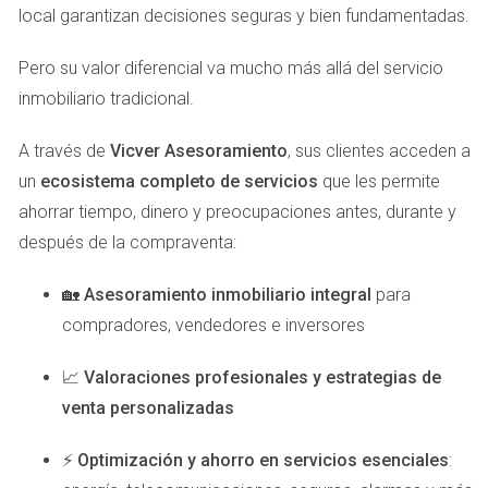
Contrato de arras:
Este documento es fundamental
local garantizan decisiones seguras y bien fundamentadas.
para formalizar la compra y asegurar que ambas
partes están comprometidas con la transacción.
Pero su valor diferencial va mucho más allá del servicio
Escritura de propiedad:
Asegúrate de que el
inmobiliario tradicional.
vendedor presente la escritura actualizada de la
propiedad que deseas adquirir.
A través de
Vicver Asesoramiento
, sus clientes acceden a
Contar con esta documentación no solo facilitará el
un
ecosistema completo de servicios
que les permite
proceso de compra, sino que también te protegerá contra
ahorrar tiempo, dinero y preocupaciones antes, durante y
posibles fraudes o problemas legales a futuro.
después de la compraventa:
OPCIONES DE FINANCIACIÓN
🏡
Asesoramiento inmobiliario integral
para
compradores, vendedores e inversores
Una de las decisiones más importantes al comprar una
casa es cómo financiar la operación. En Las Palmas,
📈
Valoraciones profesionales y estrategias de
existen diversas opciones que pueden adaptarse a tus
venta personalizadas
necesidades y situación financiera. Algunas de las más
⚡
Optimización y ahorro en servicios esenciales
:
comunes son: