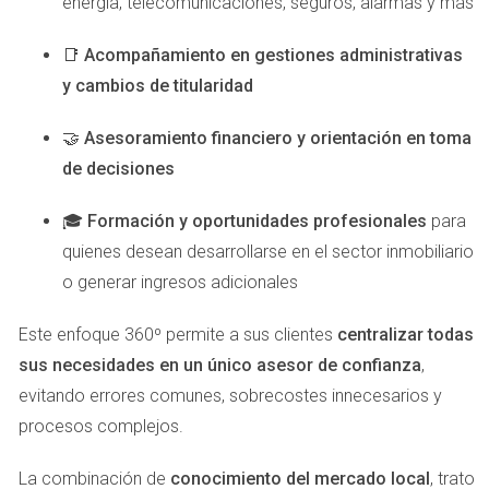
energía, telecomunicaciones, seguros, alarmas y más
Hipotecas bancarias:
La opción más tradicional es
solicitar una hipoteca a un banco. Comparar las tasas
📑
Acompañamiento en gestiones administrativas
de interés y los términos ofrecidos por diferentes
y cambios de titularidad
entidades es esencial para encontrar la mejor oferta.
Financiación privada:
Existen empresas y
🤝
Asesoramiento financiero y orientación en toma
particulares que ofrecen préstamos para la compra
de decisiones
de viviendas, aunque suelen tener tasas de interés
más elevadas.
Ahorros personales:
🎓
Formación y oportunidades profesionales
Si cuentas con ahorros
para
suficientes, esta puede ser una opción para evitar
quienes desean desarrollarse en el sector inmobiliario
deudas, aunque es importante no comprometer toda
o generar ingresos adicionales
tu liquidez en la compra.
Es recomendable realizar un análisis detallado de tu
Este enfoque 360º permite a sus clientes
centralizar todas
situación económica y consultar con un asesor financiero
sus necesidades en un único asesor de confianza
,
antes de tomar cualquier decisión. La planificación es
evitando errores comunes, sobrecostes innecesarios y
clave para garantizar que tu inversión resulte beneficiosa a
procesos complejos.
largo plazo.
La combinación de
conocimiento del mercado local
, trato