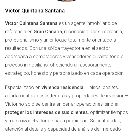
Victor Quintana Santana
DOCUMENTACIÓN NECESARIA
Víctor Quintana Santana
es un agente inmobiliario de
Uno de los primeros pasos a seguir antes de embarcarse
referencia en
Gran Canaria
, reconocido por su cercanía,
en la compra de una casa en Las Palmas es reunir toda la
profesionalismo y un enfoque totalmente orientado a
documentación necesaria. Este proceso puede parecer
resultados. Con una sólida trayectoria en el sector,
tedioso, pero es crucial para asegurar que la compra se
acompaña a compradores y vendedores durante todo el
realice de manera legal y transparente. Los documentos
proceso inmobiliario, ofreciendo un asesoramiento
más comunes incluyen:
estratégico, honesto y personalizado en cada operación.
DNI o NIE:
Como comprador, debes presentar tu
Especializado en
vivienda residencial
—pisos, chalets,
documento de identificación, ya sea un DNI español
apartamentos, casas terreras y propiedades de inversión—
o un NIE (Número de Identificación de Extranjero) si
eres un ciudadano extranjero.
Víctor no solo se centra en cerrar operaciones, sino en
Comprobante de ingresos:
Necesitarás justificar tu
proteger los intereses de sus clientes
, optimizar tiempos
capacidad financiera mediante nóminas,
y maximizar el valor de cada propiedad. Su puntualidad,
declaraciones de la renta, o cualquier documento que
atención al detalle y capacidad de análisis del mercado
respalde tu solvencia económica.