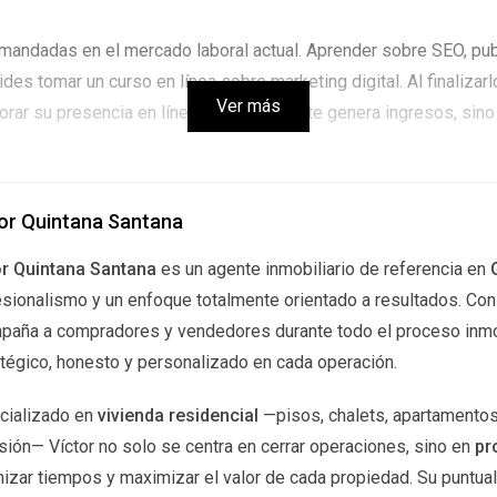
emandadas en el mercado laboral actual. Aprender sobre SEO, pub
es tomar un curso en línea sobre marketing digital. Al finalizarl
Ver más
r su presencia en línea. Esto no solo te genera ingresos, sino 
omercio; si no estás presente en línea, simplemente no exis
or Quintana Santana
or Quintana Santana
es un agente inmobiliario de referencia en
sionalismo y un enfoque totalmente orientado a resultados. Con u
 valorada que puedes aprender desde casa. Plataformas como 
paña a compradores y vendedores durante todo el proceso inmob
. Supongamos que decides aprender a programar aplicaciones 
tégico, honesto y personalizado en cada operación.
 clientes o incluso crear tus propias aplicaciones y publicarlas
habilidad puede llevarte a oportunidades laborales emocionantes
cializado en
vivienda residencial
—pisos, chalets, apartamentos
sión— Víctor no solo se centra en cerrar operaciones, sino en
pr
izar tiempos y maximizar el valor de cada propiedad. Su puntuali
sfrutas del arte visual, el diseño gráfico podría ser tu camino i