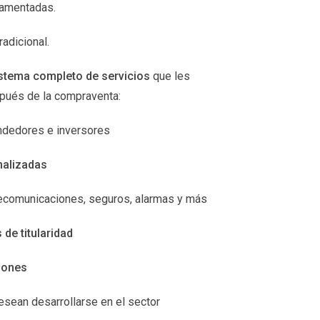
damentadas.
 iniciar ofreciendo tus servicios en
o, podrás establecer tu propia marca personal
radicional.
stema completo de servicios
que les
Quintana Santana
spués de la compraventa:
ndedores e inversores
nalizadas
esto a invertir tiempo y esfuerzo en tu
ño gráfico, cada uno tiene su propio conjunto de
elecomunicaciones, seguros, alarmas y más
tancia.
de titularidad
sonal. Si sientes que necesitas orientación o
iones
sean desarrollarse en el sector