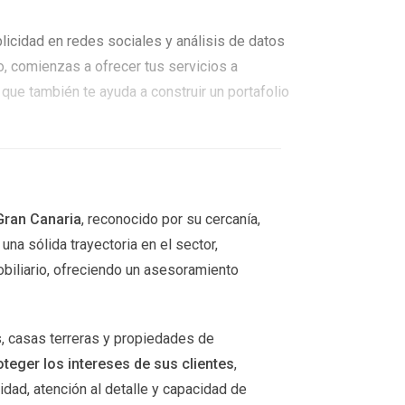
licidad en redes sociales y análisis de datos
o, comienzas a ofrecer tus servicios a
que también te ayuda a construir un portafolio
tes.” - Victor Quintana Santana
Gran Canaria
, reconocido por su cercanía,
na sólida trayectoria en el sector,
Codecademy o FreeCodeCamp ofrecen cursos
iliario, ofreciendo un asesoramiento
móviles. Después de unos meses de dedicación,
 en tiendas digitales. La demanda por
.
, casas terreras y propiedades de
oteger los intereses de sus clientes
,
dad, atención al detalle y capacidad de
deal. Aprender a usar herramientas como Adobe