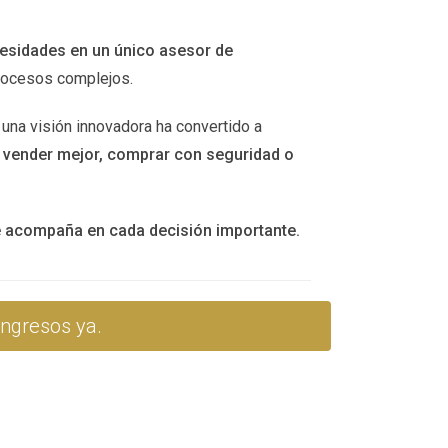
cesidades en un único asesor de
uede ser un buen comienzo.
procesos complejos.
 una visión innovadora ha convertido a
zaje sin costo alguno.
n
vender mejor, comprar con seguridad o
o.
te acompaña en cada decisión importante.
mación y diseño gráfico.
ingresos ya.
migos y familiares.
e al éxito. Si necesitas más información o