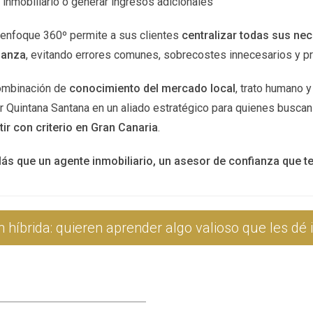
inmobiliario o generar ingresos adicionales
dizaje?
 enfoque 360º permite a sus clientes
centralizar todas sus ne
ibilidad; sin embargo, dedicar al menos unas horas a la semana p
ianza
, evitando errores comunes, sobrecostes innecesarios y 
render estas habilidades?
ombinación de
conocimiento del mercado local
, trato humano y
os disponibles en línea que pueden ayudarte a iniciar tu aprendi
r Quintana Santana en un aliado estratégico para quienes busca
tir con criterio en Gran Canaria
.
ientras trabajo a tiempo completo?
o actual con el aprendizaje mediante una buena gestión del tiemp
ás que un agente inmobiliario, un asesor de confianza que 
 para aprender estas habilidades?
earning ofrecen cursos variados sobre marketing digital, progra
n híbrida: quieren aprender algo valioso que les dé 
 servicios una vez que haya aprendido?
 o utilizar redes sociales para promocionar tus servicios entre a
o a nuevas oportunidades; nunca sabes qué camino podría llevart