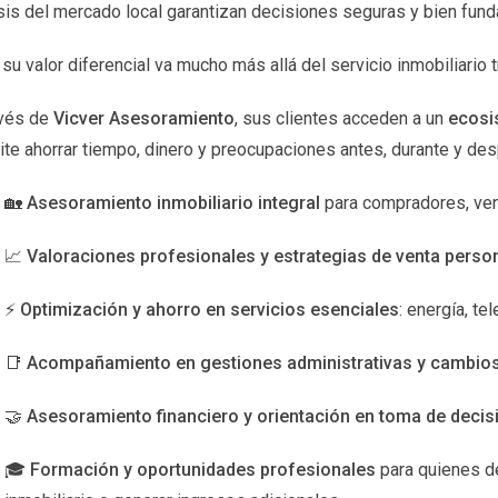
isis del mercado local garantizan decisiones seguras y bien fun
enido visual atractivo para empresas y marcas personales. Puedes
trarás una gran variedad de proyectos disponibles. Con el tiemp
su valor diferencial va mucho más allá del servicio inmobiliario t
avés de
Vicver Asesoramiento
, sus clientes acceden a un
ecosi
tica; se trata de comunicar ideas y emociones.” - Victor 
te ahorrar tiempo, dinero y preocupaciones antes, durante y de
🏡
Asesoramiento inmobiliario integral
para compradores, ve
📈
Valoraciones profesionales y estrategias de venta perso
 una habilidad rentable es completamente posible si estás dispu
nitas: desde el marketing digital hasta la programación y el dise
⚡
Optimización y ahorro en servicios esenciales
: energía, t
ar aquello que realmente te apasione y dedicarte a ello con cons
📑
Acompañamiento en gestiones administrativas y cambios 
e camino hacia la independencia financiera y el crecimiento per
🤝
Asesoramiento financiero y orientación en toma de decis
y aquí para ayudarte a alcanzar tus metas.
S
🎓
Formación y oportunidades profesionales
para quienes de