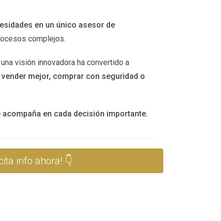
estrategias de manera efectiva.
cesidades en un único asesor de
procesos complejos.
ujo de ingresos constante.” - Juan
 una visión innovadora ha convertido a
n
vender mejor, comprar con seguridad o
damiento, logró generar suficiente ingreso
permitido disfrutar de un estilo de vida más
te acompaña en cada decisión importante.
nificativos a través de publicidad y
ita info ahora! 👇
odido transformar su pasión en un negocio
ida y atractiva.
os me han permitido viajar y disfrutar