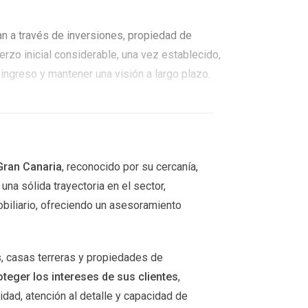
an a través de inversiones, propiedad de
zo inicial considerable, una vez establecido,
e ingreso y mantener una visión a largo plazo.
SIVOS
nuación, exploraremos algunas de las más
Gran Canaria
, reconocido por su cercanía,
na sólida trayectoria en el sector,
iliario, ofreciendo un asesoramiento
 arrendarlo a inquilinos, puedes obtener un flujo
ad, así como considerar los costos de
, casas terreras y propiedades de
en a generar mejores retornos.
oteger los intereses de sus clientes
,
dad, atención al detalle y capacidad de