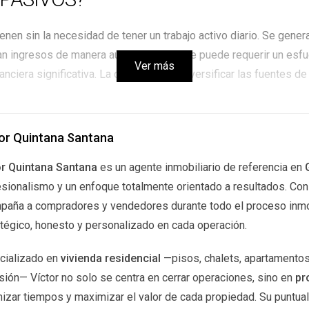
nen sin la necesidad de tener un trabajo activo diario. Se gener
n ingresos de manera autónoma. Aunque puede requerir un esfuer
Ver más
anciera significativa. La clave está en diversificar las fuentes d
DAS PARA GENERAR INGRESOS PA
or Quintana Santana
esos pasivos, cada una con sus ventajas y desventajas. A conti
or Quintana Santana
es un agente inmobiliario de referencia en
sionalismo y un enfoque totalmente orientado a resultados. Con u
paña a compradores y vendedores durante todo el proceso inmob
ma clásica de generar ingresos pasivos. Al adquirir un inmueble y
tégico, honesto y personalizado en cada operación.
ial realizar un análisis exhaustivo del mercado y de la propied
cializado en
vivienda residencial
—pisos, chalets, apartamentos
s la ubicación: las propiedades en zonas de alta demanda tiend
sión— Víctor no solo se centra en cerrar operaciones, sino en
pr
izar tiempos y maximizar el valor de cada propiedad. Su puntuali