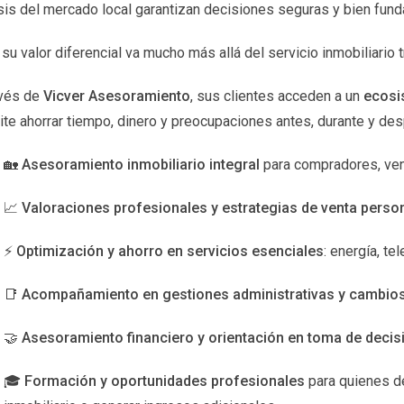
io en línea se ha vuelto accesible para muchos. Existen múltiple
isis del mercado local garantizan decisiones seguras y bien fun
ductos digitales. Cada uno de estos modelos puede generar ingre
su valor diferencial va mucho más allá del servicio inmobiliario t
 una audiencia leal y utilizar herramientas de marketing digital p
avés de
Vicver Asesoramiento
, sus clientes acceden a un
ecosi
te ahorrar tiempo, dinero y preocupaciones antes, durante y de
videndos es otra estrategia efectiva para generar ingresos pas
 puede proporcionar un flujo de ingresos constante. Es recomen
🏡
Asesoramiento inmobiliario integral
para compradores, ve
rial sólido de pago de dividendos. Diversificar tu cartera de inv
📈
Valoraciones profesionales y estrategias de venta perso
⚡
Optimización y ahorro en servicios esenciales
: energía, t
s o vídeos en plataformas como YouTube, puede convertirse en u
📑
Acompañamiento en gestiones administrativas y cambios 
generando ingresos a través de publicidad, patrocinios o ventas
la audiencia. Además, optimizar tu contenido para SEO puede mejor
🤝
Asesoramiento financiero y orientación en toma de decis
OS EN INGRESOS PASIVOS
🎓
Formación y oportunidades profesionales
para quienes de