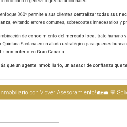
inmobiliario o generar ingresos adicionales
ivos, observemos algunos casos de éxito que han utilizado estas 
 enfoque 360º permite a sus clientes
centralizar todas sus ne
ianza
, evitando errores comunes, sobrecostes innecesarios y 
tió liberarme de un trabajo que no amaba, generando un fl
ombinación de
conocimiento del mercado local
, trato humano y
r Quintana Santana en un aliado estratégico para quienes busca
co años y, tras un cuidadoso análisis y una estrategia de arren
tir con criterio en Gran Canaria
.
co en la selección de propiedades y su gestión proactiva le han 
ás que un agente inmobiliario, un asesor de confianza que 
s cambió mi vida. Con el tiempo, he generado ingresos sig
nmobiliario con Vicver Asesoramiento! 🏡💼 💬 Solic
 y, con dedicación a la creación de contenido de calidad, ha p
ng en redes sociales, ha conseguido construir una comunidad sól
s decisiones más inteligentes que he tomado. Los dividend