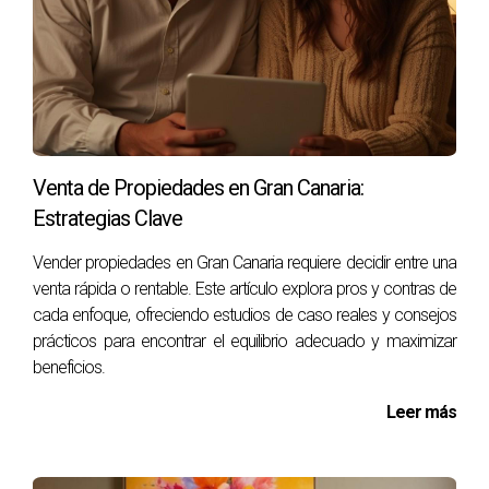
preocupaciones directamente.
¿Cómo puedo medir si mi campaña está
funcionando?
Utiliza herramientas analíticas para rastrear métricas clave
como tráfico web, tasa de conversión y ROI. Comparar
estos datos con benchmarks del sector también puede
Venta de Propiedades en Gran Canaria:
ofrecerte una perspectiva valiosa.
Estrategias Clave
¿Es normal tener altibajos en los resultados?
Vender propiedades en Gran Canaria requiere decidir entre una
venta rápida o rentable. Este artículo explora pros y contras de
Sí, es normal experimentar fluctuaciones en los resultados
cada enfoque, ofreciendo estudios de caso reales y consejos
debido a diversos factores externos e internos. Lo
prácticos para encontrar el equilibrio adecuado y maximizar
importante es analizar las causas y ajustar las estrategias
beneficios.
según sea necesario.
Leer más
¿Cuándo debería considerar cambiar de
agencia?