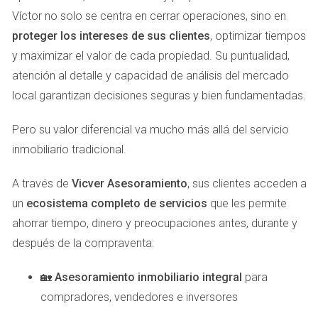
de conversión y retorno sobre inversión (ROI).
Víctor no solo se centra en cerrar operaciones, sino en
Compara con benchmarks: Investiga cómo se están
proteger los intereses de sus clientes
, optimizar tiempos
desempeñando otras empresas similares en tu
sector.
y maximizar el valor de cada propiedad. Su puntualidad,
Identifica patrones: Observa si hay momentos
atención al detalle y capacidad de análisis del mercado
específicos donde los resultados han sido mejores o
local garantizan decisiones seguras y bien fundamentadas.
peores.
Citar fuentes confiables puede ser útil para respaldar tus
Pero su valor diferencial va mucho más allá del servicio
hallazgos. Por ejemplo, según un estudio realizado por <a
inmobiliario tradicional.
href="https://www.statista.com">Statista</a>, muchas
A través de
Vicver Asesoramiento
, sus clientes acceden a
empresas experimentan un aumento del 30% en su tráfico
un
ecosistema completo de servicios
que les permite
web al implementar estrategias adecuadas.
ahorrar tiempo, dinero y preocupaciones antes, durante y
Mejorando la Comunicación con tu Agencia
después de la compraventa:
La comunicación es fundamental en cualquier relación
🏡
Asesoramiento inmobiliario integral
para
profesional. Si sientes que no estás siendo escuchado o
compradores, vendedores e inversores
que tus necesidades no están siendo atendidas, es hora de