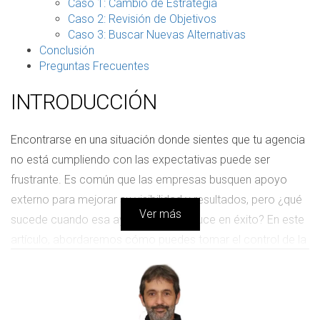
Caso 1: Cambio de Estrategia
Caso 2: Revisión de Objetivos
Caso 3: Buscar Nuevas Alternativas
Conclusión
Preguntas Frecuentes
INTRODUCCIÓN
Encontrarse en una situación donde sientes que tu agencia
no está cumpliendo con las expectativas puede ser
frustrante. Es común que las empresas busquen apoyo
externo para mejorar su visibilidad y resultados, pero ¿qué
Ver más
sucede cuando esa ayuda no se traduce en éxito? En este
artículo, abordaremos cómo puedes tomar el control de la
situación, evaluando lo que realmente está sucediendo y
tomando decisiones informadas. La clave está en entender
que no estás solo en este proceso y que hay pasos
concretos que puedes seguir para revertir la situación.