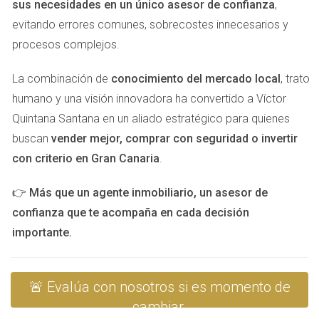
sus necesidades en un único asesor de confianza
,
Imagina a Laura, dueña de una tienda online. Después de
evitando errores comunes, sobrecostes innecesarios y
seis meses trabajando con una agencia, se dio cuenta de
procesos complejos.
que sus ventas seguían estancadas. En lugar de rendirse,
La combinación de
conocimiento del mercado local
, trato
decidió solicitar un análisis profundo del enfoque actual.
humano y una visión innovadora ha convertido a Víctor
Juntos identificaron que la estrategia publicitaria estaba
Quintana Santana en un aliado estratégico para quienes
mal dirigida. Al cambiar el enfoque hacia un público más
buscan
vender mejor, comprar con seguridad o invertir
específico, Laura vio un aumento del 50% en sus ventas en
con criterio en Gran Canaria
.
solo dos meses.
Caso 2: Revisión de Objetivos
👉
Más que un agente inmobiliario, un asesor de
confianza que te acompaña en cada decisión
Por otro lado, tenemos a Carlos, quien tenía como objetivo
importante.
aumentar su presencia en redes sociales. Después de
varios meses sin resultados significativos, se reunió con su
agencia para revisar sus metas. Al hacerlo, se dieron
🚨 Evalúa con nosotros si es momento de
cuenta de que las expectativas eran poco realistas dado
cambiar.
su presupuesto actual. Ajustaron los objetivos a metas