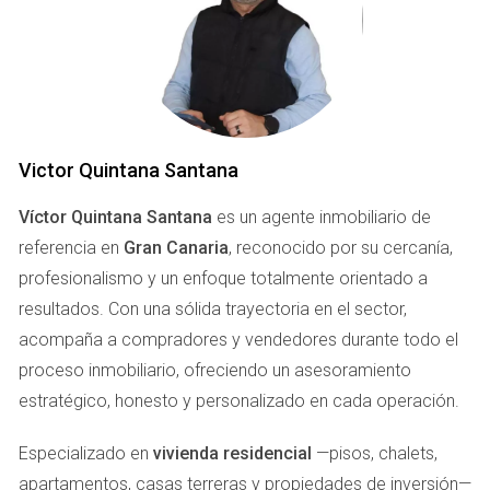
EVALUACIÓN DE LA SITUACIÓN
ACTUAL
Cuando te das cuenta de que los resultados no llegan, el
Victor Quintana Santana
primer paso es realizar una evaluación exhaustiva. Esto
Víctor Quintana Santana
es un agente inmobiliario de
implica analizar los resultados obtenidos hasta ahora y
referencia en
Gran Canaria
, reconocido por su cercanía,
reflexionar sobre cómo ha sido la comunicación con tu
profesionalismo y un enfoque totalmente orientado a
agencia.
resultados. Con una sólida trayectoria en el sector,
Análisis de Resultados
acompaña a compradores y vendedores durante todo el
Es esencial tener claridad sobre lo que consideras
proceso inmobiliario, ofreciendo un asesoramiento
"resultados". ¿Se trata de tráfico web, generación de leads
estratégico, honesto y personalizado en cada operación.
o ventas? Aquí hay algunos aspectos a considerar:
Especializado en
vivienda residencial
—pisos, chalets,
Revisa las métricas clave: Analiza el tráfico web, tasa
apartamentos, casas terreras y propiedades de inversión—