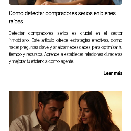
recuerda que tienes el poder de cambiar la situación. Ya
Cómo detectar compradores serios en bienes
sea mejorando la comunicación, revisando tus objetivos o
raíces
incluso considerando nuevas alternativas, cada paso
cuenta hacia el éxito. No te sientas atrapado; actúa con
Detectar compradores serios es crucial en el sector
confianza y determinación. Si necesitas orientación
inmobiliario. Este artículo ofrece estrategias efectivas, como
adicional o deseas explorar nuevas oportunidades para tu
hacer preguntas clave y analizar necesidades, para optimizar tu
negocio, no dudes en contactar a Victor Quintana Santana.
tiempo y recursos. Aprende a establecer relaciones duraderas
y mejorar tu eficiencia como agente.
¡Tu éxito es posible!
Leer más
PREGUNTAS FRECUENTES
¿Qué debo hacer si mi agencia no me
responde?
Es importante establecer canales claros de comunicación
desde el principio. Si no obtienes respuestas rápidas,
considera programar una reunión para discutir tus