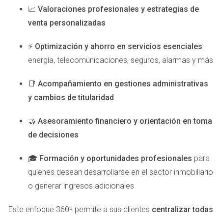
abordar el tema directamente. Aquí hay algunas
📈
Valoraciones profesionales y estrategias de
sugerencias:
venta personalizadas
Establece reuniones regulares: Asegúrate de tener
⚡
Optimización y ahorro en servicios esenciales
:
puntos de contacto frecuentes para discutir avances.
Define expectativas claras: Comunica lo que esperas
energía, telecomunicaciones, seguros, alarmas y más
obtener y cuáles son tus objetivos a corto y largo
plazo.
📑
Acompañamiento en gestiones administrativas
Pide retroalimentación: No dudes en preguntar cómo
y cambios de titularidad
pueden mejorar su trabajo para ti.
🤝
Asesoramiento financiero y orientación en toma
CASOS PRÁCTICOS NATURALES
de decisiones
A continuación, exploraremos tres casos prácticos que
🎓
Formación y oportunidades profesionales
para
ilustran diferentes enfoques para manejar la situación
quienes desean desarrollarse en el sector inmobiliario
cuando una agencia no está generando los resultados
o generar ingresos adicionales
deseados.
Este enfoque 360º permite a sus clientes
centralizar todas
Caso 1: Cambio de Estrategia