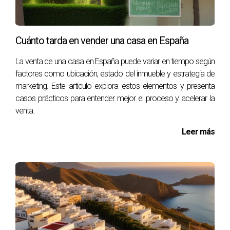
en tu área para establecer un precio justo.
¿Qué documentos necesito para vender mi
Cuánto tarda en vender una casa en España
propiedad?
La venta de una casa en España puede variar en tiempo según
Necesitarás documentos como la escritura de propiedad,
factores como ubicación, estado del inmueble y estrategia de
certificados energéticos y cualquier otro documento
marketing. Este artículo explora estos elementos y presenta
relevante sobre mejoras o reparaciones realizadas.
casos prácticos para entender mejor el proceso y acelerar la
venta.
¿Por qué debería elegir a Victor Quintana
Santana como mi agente inmobiliario?
Leer más
Victor ofrece un enfoque personalizado basado en su
experiencia local y su compromiso con obtener los
mejores resultados para sus clientes. Su conocimiento del
mercado canario lo convierte en una excelente opción
para guiarte durante todo el proceso. Recuerda que cada
paso cuenta cuando se trata de vender tu hogar; no dudes