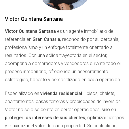
LA IMPORTANCIA DE LA
PRESENTACIÓN
Victor Quintana Santana
Víctor Quintana Santana
es un agente inmobiliario de
Cuando se trata de vender una propiedad, la primera
referencia en
Gran Canaria
, reconocido por su cercanía,
impresión cuenta mucho. La presentación es uno de los
profesionalismo y un enfoque totalmente orientado a
aspectos más críticos que puedes controlar. Una casa bien
resultados. Con una sólida trayectoria en el sector,
presentada no solo atrae a más compradores potenciales,
acompaña a compradores y vendedores durante todo el
sino que también puede aumentar el valor percibido de tu
proceso inmobiliario, ofreciendo un asesoramiento
propiedad.
estratégico, honesto y personalizado en cada operación.
Caso Práctico 1: La Casa en Vegueta
Especializado en
vivienda residencial
—pisos, chalets,
Imagina una casa histórica en Vegueta, llena de encanto
apartamentos, casas terreras y propiedades de inversión—
pero con un mobiliario desactualizado y una decoración
Víctor no solo se centra en cerrar operaciones, sino en
poco atractiva. Al principio, los propietarios pensaron que
proteger los intereses de sus clientes
, optimizar tiempos
podrían venderla tal como estaba, pero tras varias
y maximizar el valor de cada propiedad. Su puntualidad,
semanas sin ofertas, decidieron hacer algunos cambios.