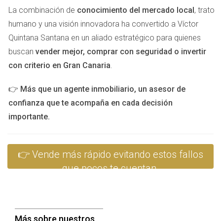
ofertas y finalmente vendieron la propiedad a un buen
La combinación de
conocimiento del mercado local
, trato
precio.
humano y una visión innovadora ha convertido a Víctor
Quintana Santana en un aliado estratégico para quienes
ELEGIR AL AGENTE CORRECTO
buscan
vender mejor, comprar con seguridad o invertir
con criterio en Gran Canaria
.
La elección del agente inmobiliario puede marcar una gran
diferencia en el proceso de venta. Un buen agente no solo
👉
Más que un agente inmobiliario, un asesor de
tiene experiencia en el mercado local, sino que también
confianza que te acompaña en cada decisión
sabe cómo comercializar tu propiedad eficazmente. Victor
importante.
Quintana Santana se destaca por su enfoque
personalizado y su profundo conocimiento del mercado
👉 Vende más rápido evitando estos fallos
canario. Su habilidad para conectar con compradores
que pocos te cuentan.
potenciales y su compromiso para obtener los mejores
resultados son cualidades que lo hacen sobresalir entre
otros agentes.
Más sobre nuestros