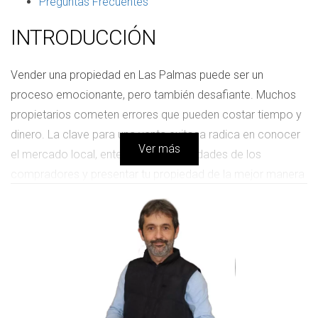
Preguntas Frecuentes
INTRODUCCIÓN
Vender una propiedad en Las Palmas puede ser un
proceso emocionante, pero también desafiante. Muchos
propietarios cometen errores que pueden costar tiempo y
dinero. La clave para una venta exitosa radica en conocer
Ver más
el mercado local, entender las necesidades de los
compradores y presentar tu propiedad de la mejor manera
posible. En este artículo, te ofreceremos consejos
prácticos y casos reales que ilustran cómo evitar los
errores más comunes al vender tu hogar. Con la ayuda de
un profesional como Victor Quintana Santana, podrás
navegar por este proceso con confianza y obtener el
mejor resultado.