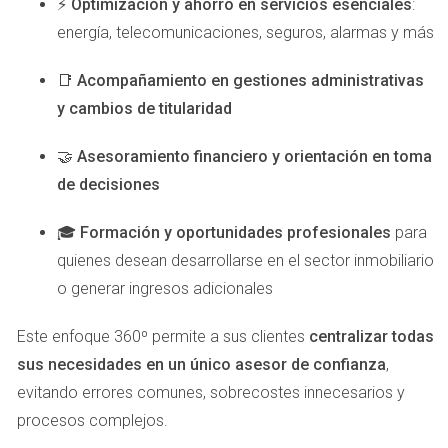
FIJACIÓN DEL PRECIO
⚡
Optimización y ahorro en servicios esenciales
:
energía, telecomunicaciones, seguros, alarmas y más
ADECUADO
📑
Acompañamiento en gestiones administrativas
Uno de los errores más comunes al vender una propiedad
y cambios de titularidad
es fijar un precio incorrecto. Un precio demasiado alto
puede alejar a los compradores, mientras que uno
🤝
Asesoramiento financiero y orientación en toma
demasiado bajo puede hacerte perder dinero.
de decisiones
Caso Práctico 3: La Propiedad en Telde
🎓
Formación y oportunidades profesionales
para
quienes desean desarrollarse en el sector inmobiliario
Consideremos el caso de una propiedad en Telde que
o generar ingresos adicionales
inicialmente se puso a la venta por encima del valor del
mercado. Después de meses sin interés, los propietarios
Este enfoque 360º permite a sus clientes
centralizar todas
decidieron revisar su estrategia y consultaron con Victor
sus necesidades en un único asesor de confianza
,
Quintana Santana. Juntos realizaron un análisis
evitando errores comunes, sobrecostes innecesarios y
comparativo del mercado y ajustaron el precio a uno más
procesos complejos.
competitivo. En cuestión de semanas, recibieron varias