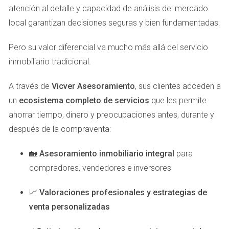
atención al detalle y capacidad de análisis del mercado
Optaron por una limpieza profunda, pintaron las paredes
local garantizan decisiones seguras y bien fundamentadas.
con colores neutros y reorganizaron los muebles para
maximizar el espacio. Después de estas mejoras, la casa
Pero su valor diferencial va mucho más allá del servicio
fue vendida en menos de dos semanas a un precio
inmobiliario tradicional.
superior al esperado.
A través de
Vicver Asesoramiento
, sus clientes acceden a
Caso Práctico 2: El Piso en Playa de Las
un
ecosistema completo de servicios
que les permite
Canteras
ahorrar tiempo, dinero y preocupaciones antes, durante y
Otro ejemplo es un piso frente a Playa de Las Canteras que
después de la compraventa:
estaba siendo subestimado debido a su desorden y falta
de luz natural. Los propietarios contrataron a un home
🏡
Asesoramiento inmobiliario integral
para
stager que transformó el lugar utilizando iluminación
compradores, vendedores e inversores
adecuada y decoraciones frescas que resaltaban las
vistas al mar. Como resultado, recibieron múltiples ofertas
📈
Valoraciones profesionales y estrategias de
y lograron cerrar la venta rápidamente.
venta personalizadas