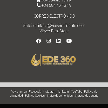
+34 684 45 13 19
+34 684 45 13 19
CORREO ELECTRÓNICO
victor.quintana@vicverrealstate.com
Vicver Real State
Volver arriba
|
Facebook
|
Instagram
|
Linkedin
|
YouTube
|
Política de
privacidad
|
Politica Cookies
|
Índice de contenidos
|
Ingreso de usuario