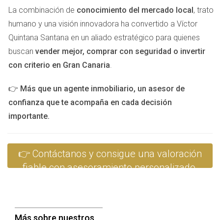
Caso 2: La Ubicación Estratégica
- Juan vivía en un
La combinación de
conocimiento del mercado local
, trato
barrio emergente donde se estaban realizando
humano y una visión innovadora ha convertido a Víctor
mejoras urbanas significativas. Al poner su casa a la
venta justo cuando estas mejoras estaban
Quintana Santana en un aliado estratégico para quienes
finalizando, logró venderla por un 20% más del valor
buscan
vender mejor, comprar con seguridad o invertir
promedio del mercado.
con criterio en Gran Canaria
.
Caso 3: La Casa Necesitada de Reparaciones
- Ana
intentó vender su casa sin realizar reparaciones
👉
Más que un agente inmobiliario, un asesor de
necesarias. A pesar de tener una buena ubicación,
tuvo que bajar el precio varias veces antes de
confianza que te acompaña en cada decisión
encontrar un comprador dispuesto a asumir los
importante.
costos de renovación.
Estos ejemplos muestran cómo las decisiones
👉 Contáctanos y consigue una valoración
estratégicas sobre renovaciones y la comprensión del
fiable con asesoramiento personalizado.
mercado pueden impactar directamente la valoración y
venta de una propiedad.
CONCLUSIÓN
Más sobre nuestros