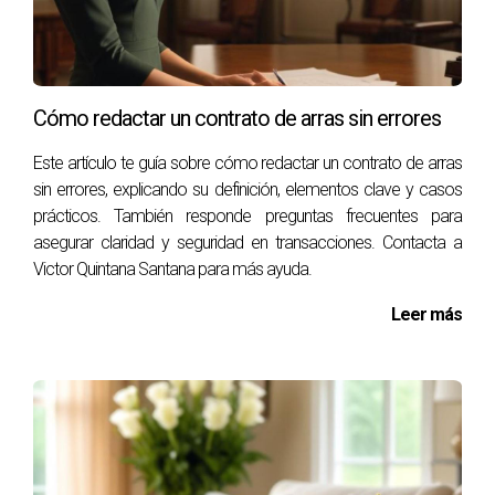
estrategia de precios y marketing, muchas casas se
venden dentro del primer mes.
¿Debo hacer reparaciones antes de vender?
Cómo redactar un contrato de arras sin errores
Sí, realizar reparaciones menores puede hacer que tu casa
Este artículo te guía sobre cómo redactar un contrato de arras
sea más atractiva para los compradores y justificar un
sin errores, explicando su definición, elementos clave y casos
precio más alto.
prácticos. También responde preguntas frecuentes para
asegurar claridad y seguridad en transacciones. Contacta a
¿Qué pasa si mi casa no se vende al precio
Victor Quintana Santana para más ayuda.
esperado?
Si no recibes ofertas satisfactorias, considera ajustar el
Leer más
precio o realizar mejoras adicionales basadas en los
comentarios recibidos durante las visitas. Recuerda que
cada situación es única; por eso es esencial contar con
asesoramiento profesional para guiarte durante todo el
proceso. ¡Victor Quintana Santana está aquí para ayudarte!