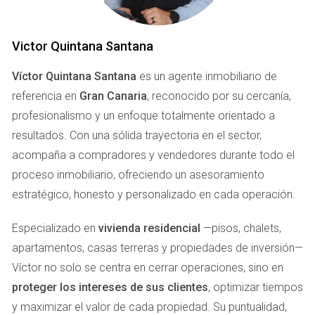
FACTORES QUE INFLUYEN EN EL
VALOR DE TU CASA
Victor Quintana Santana
Víctor Quintana Santana
es un agente inmobiliario de
La valoración de una casa no es un proceso arbitrario; hay
referencia en
Gran Canaria
, reconocido por su cercanía,
varios factores clave que juegan un papel fundamental en
profesionalismo y un enfoque totalmente orientado a
determinar su valor real. A continuación, analizaremos
resultados. Con una sólida trayectoria en el sector,
algunos de los más importantes.
acompaña a compradores y vendedores durante todo el
Ubicación
proceso inmobiliario, ofreciendo un asesoramiento
estratégico, honesto y personalizado en cada operación.
La ubicación es uno de los factores más determinantes en
la valoración de una propiedad. Un barrio seguro, con
Especializado en
vivienda residencial
—pisos, chalets,
buenas escuelas y acceso a servicios como
apartamentos, casas terreras y propiedades de inversión—
supermercados, transporte público y parques puede
Víctor no solo se centra en cerrar operaciones, sino en
aumentar significativamente el valor de tu casa. Por
proteger los intereses de sus clientes
, optimizar tiempos
ejemplo, si vives en una zona en desarrollo donde se están
y maximizar el valor de cada propiedad. Su puntualidad,