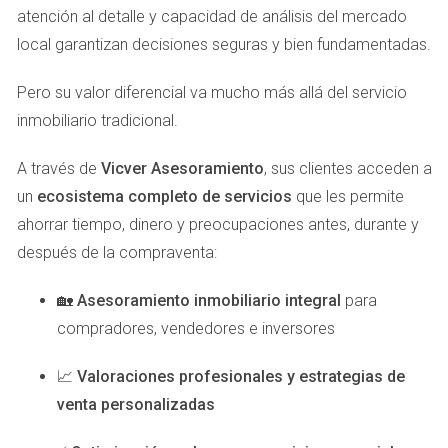
construyendo nuevas infraestructuras, esto podría elevar el
atención al detalle y capacidad de análisis del mercado
interés y, por ende, el precio de tu propiedad.
local garantizan decisiones seguras y bien fundamentadas.
Estado de la Propiedad
Pero su valor diferencial va mucho más allá del servicio
El estado general de tu hogar también influye en su
inmobiliario tradicional.
valoración. Una casa bien mantenida, con actualizaciones
A través de
Vicver Asesoramiento
, sus clientes acceden a
recientes en cocina y baño, puede atraer a más
un
ecosistema completo de servicios
que les permite
compradores y justificar un precio más alto. Por ejemplo,
ahorrar tiempo, dinero y preocupaciones antes, durante y
si has renovado el sistema eléctrico o instalado ventanas
después de la compraventa:
eficientes energéticamente, estos aspectos pueden ser
atractivos para los compradores preocupados por los
🏡
Asesoramiento inmobiliario integral
para
costos a largo plazo.
compradores, vendedores e inversores
Tendencias del Mercado
📈
Valoraciones profesionales y estrategias de
Las tendencias del mercado inmobiliario son dinámicas y
venta personalizadas
pueden cambiar rápidamente. Estar al tanto de estas
tendencias es vital para fijar un precio adecuado. Si hay