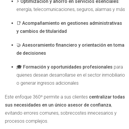
⚡
Optimización y ahorro en servicios esenciales
:
una alta demanda en tu área y pocas casas disponibles,
energía, telecomunicaciones, seguros, alarmas y más
podrías considerar fijar un precio más alto. En cambio, si
📑
Acompañamiento en gestiones administrativas
hay muchas propiedades similares en venta, quizás debas
y cambios de titularidad
ajustar tus expectativas hacia abajo para atraer a posibles
compradores.
🤝
Asesoramiento financiero y orientación en toma
CASOS PRÁCTICOS
de decisiones
🎓
Formación y oportunidades profesionales
para
Para ilustrar cómo estos factores pueden influir en la
quienes desean desarrollarse en el sector inmobiliario
valoración de una casa, veamos tres casos prácticos
o generar ingresos adicionales
reales.
Este enfoque 360º permite a sus clientes
centralizar todas
Caso 1: La Casa Renovada
- María decidió renovar
sus necesidades en un único asesor de confianza
,
su cocina antes de vender su casa. Gracias a esta
inversión, pudo aumentar el precio inicial propuesto
evitando errores comunes, sobrecostes innecesarios y
en un 15%, lo que resultó en una venta exitosa en
procesos complejos.
menos de dos semanas.