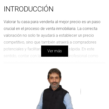
INTRODUCCIÓN
Valorar tu casa para venderla al mejor precio es un paso
crucial en el proceso de venta inmobiliaria. La correcta
valoración no solo te ayudará a establecer un precio
competitivo, sino que también atraerá a compradores
potenciales y facilitará una venta más rápida. En este
Ver más
sentido, contar con la asesoría de un profesional como
Victor Quintana Santana puede marcar la diferencia. Con su
experiencia y conocimiento del mercado, podrás tomar
decisiones informadas que maximicen el valor de tu
propiedad. En este artículo, desglosaremos los principales
factores que influyen en la valoración de una vivienda y
compartiremos ejemplos concretos que ilustran cómo
estos elementos pueden impactar el precio final.