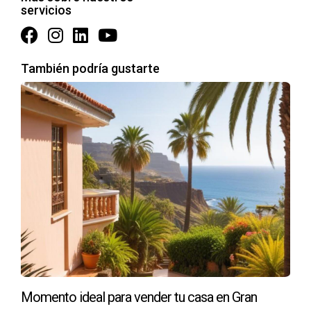
servicios
Valorar tu casa para venderla al mejor precio no tiene por
qué ser un desafío abrumador. Conociendo los factores
clave que influyen en la valoración y teniendo ejemplos
También podría gustarte
prácticos en mente, puedes abordar este proceso con
confianza. Recuerda que contar con la ayuda de un
experto como Victor Quintana Santana puede
proporcionarte una ventaja significativa en el mercado
inmobiliario. No dudes en contactarlo para obtener
asesoramiento personalizado y asegurarte de que
obtienes el mejor trato posible por tu propiedad.
¡No esperes más! Contacta a Victor Quintana
Santana hoy mismo para iniciar el proceso!
PREGUNTAS FRECUENTES
Momento ideal para vender tu casa en Gran
¿Cómo puedo saber cuánto vale mi casa?