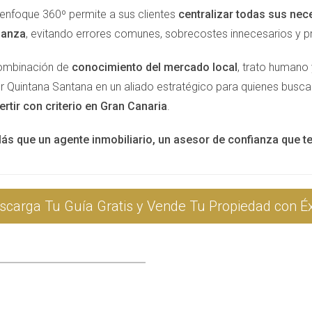
astante atractivo. Asegúrate de crear un entorno acogedor; prep
 enfoque 360º permite a sus clientes
centralizar todas sus nec
 mientras exploran cada rincón.
ianza
, evitando errores comunes, sobrecostes innecesarios y 
ombinación de
conocimiento del mercado local
, trato humano 
or Quintana Santana en un aliado estratégico para quienes busc
ertir con criterio en Gran Canaria
.
ás que un agente inmobiliario, un asesor de confianza que 
r con amigos, familiares y conocidos sobre tu intención de ve
 pueden estar más cerca de lo que piensas. También, si trabaja
piedad.
scarga Tu Guía Gratis y Vende Tu Propiedad con Éx
OFESIONALES