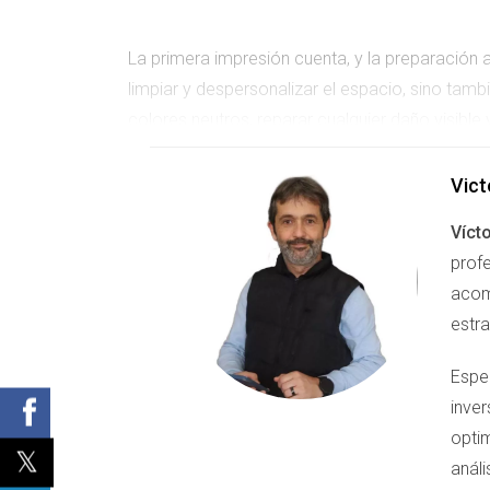
La primera impresión cuenta, y la preparación
limpiar y despersonalizar el espacio, sino tam
colores neutros, reparar cualquier daño visible
propiedad sea igualmente atractivo; un jardín
fotógrafo profesional que capture la esencia d
Vict
Víct
profe
Valoración precisa del inmueble
acom
estr
Antes de poner tu casa en el mercado, es cruci
Espe
dejar de reflejar el valor de tu propiedad. Pu
inver
Las Palmas, así como consultando precios de pr
optim
significativamente el tiempo en el que tu casa 
anál