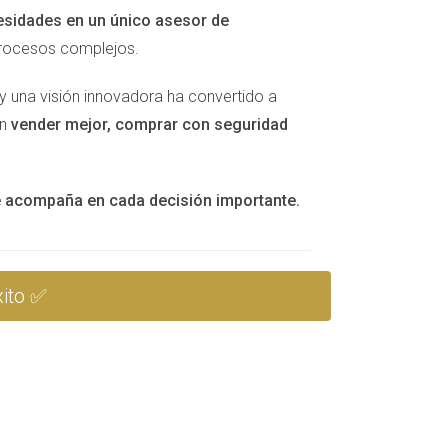
ara algunas galletas, pon música suave y
esidades en un único asesor de
procesos complejos.
y una visión innovadora ha convertido a
an
vender mejor, comprar con seguridad
te acompaña en cada decisión importante.
nder puede resultar en recomendaciones
s con un agente inmobiliario, asegúrate de que
ito ✅