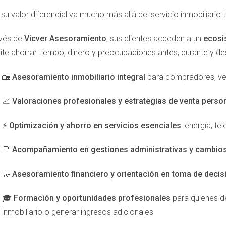
su valor diferencial va mucho más allá del servicio inmobiliario t
Y MARKETING
avés de
Vicver Asesoramiento
, sus clientes acceden a un
ecosi
ite ahorrar tiempo, dinero y preocupaciones antes, durante y d
🏡
Asesoramiento inmobiliario integral
para compradores, ve
presentada, es el momento de implementar estrategias de market
📈
Valoraciones profesionales y estrategias de venta perso
ercado inmobiliario actual. Asegúrate de listar tu propiedad en pl
plio. La promoción de visitas virtuales puede ayudar a los comp
⚡
Optimización y ahorro en servicios esenciales
: energía, t
📑
Acompañamiento en gestiones administrativas y cambios 
🤝
Asesoramiento financiero y orientación en toma de decis
🎓
Formación y oportunidades profesionales
para quienes de
inmobiliario o generar ingresos adicionales
osa para mostrar tu propiedad y atraer a más interesados. Orga