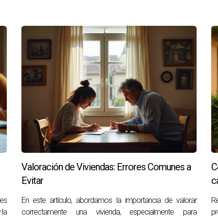
afiante, y contar con el apoyo de profesionales experimentado
profundo conocimiento del mercado en Las Palmas puede ofrecert
 inmobiliario
a tus necesidades y pueda trabajar en función de tus objetivos.
comunicación y una relación de confianza son esenciales para a
Valoración de Viviendas: Errores Comunes a
C
Evitar
c
bes
En este artículo, abordamos la importancia de valorar
Re
 la
correctamente una vivienda, especialmente para
pr