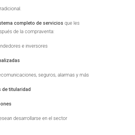
radicional.
stema completo de servicios
que les
espués de la compraventa:
ndedores e inversores
ing efectivas para atraer a los compradores.
nalizadas
ataformas en línea populares y utilizar las
radores a imaginarse viviendo en tu casa sin
elecomunicaciones, seguros, alarmas y más
de titularidad
iones
sean desarrollarse en el sector
nizar un día específico para que potenciales