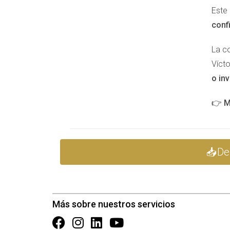
compradores visiten tu hogar puede resultar b
Este
permite que los visitantes se sientan cómodos
conf
La c
Víct
Marketing de boca a boca
o inv
👉
M
No subestimes el poder del boca a boca. Habla
valiosas. A veces, los compradores potenciales
utilice su red de contactos para difundir la pro
📥De
COLABORACIÓN CON PR
Más sobre nuestros servicios