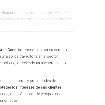
otenciales. Este proceso implica no solo
 realizar tareas como pintar las paredes con
cio. Además, asegúrate de que el exterior de la
ia. También es recomendable contratar a un
Gran Canaria
, reconocido por su cercanía,
una sólida trayectoria en el sector,
obiliario, ofreciendo un asesoramiento
 competitivo que atraiga a los compradores sin
, casas terreras y propiedades de
iarios locales que conozcan bien el mercado en
oteger los intereses de sus clientes
,
desde el principio puede acortar
idad, atención al detalle y capacidad de
damentadas.