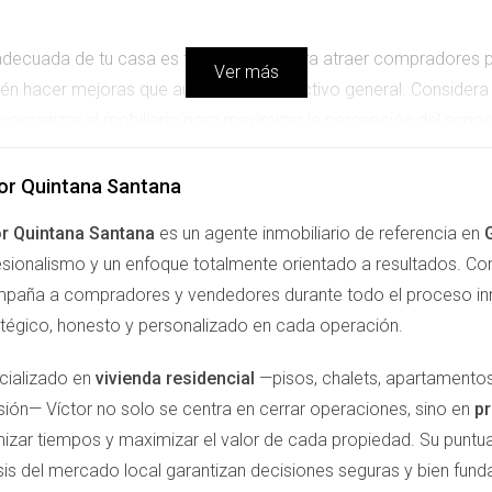
 adecuada de tu casa es fundamental para atraer compradores p
Ver más
bién hacer mejoras que aumenten el atractivo general. Considera
 y organizar el mobiliario para maximizar la percepción del espa
 bien cuidado y una entrada ordenada pueden marcar la diferenc
e tu hogar, presentándolo de la mejor manera posible.
or Quintana Santana
or Quintana Santana
es un agente inmobiliario de referencia en
sionalismo y un enfoque totalmente orientado a resultados. Con 
paña a compradores y vendedores durante todo el proceso inm
atégico, honesto y personalizado en cada operación.
al conocer su valor real. Esto te permitirá establecer un precio
cializado en
vivienda residencial
—pisos, chalets, apartamentos
edes obtener una valoración precisa a través de agentes inmobil
sión— Víctor no solo se centra en cerrar operaciones, sino en
pr
opiedades similares en la zona. Establecer el precio correcto 
izar tiempos y maximizar el valor de cada propiedad. Su puntual
está en venta.
isis del mercado local garantizan decisiones seguras y bien fun