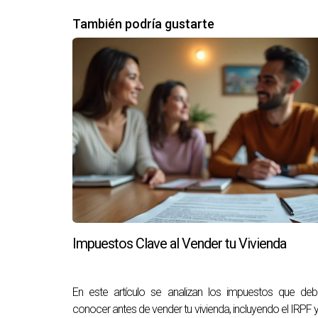
También podría gustarte
La venta de una casa puede ser un proceso des
significativa. Un agente inmobiliario con un 
negociaciones.
Consideraciones para elegir un agente
Es fundamental elegir a un agente que comprend
testimonios de clientes anteriores. Una buena 
complicaciones.
Impuestos Clave al Vender tu Vivienda
En este artículo se analizan los impuestos que de
CASOS DE ÉXITO
conocer antes de vender tu vivienda, incluyendo el IRPF y