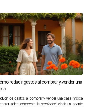
s puede facilitar las cosas de manera
e valiosos consejos sobre precios, marketing y
 Investiga su historial de ventas y busca
segurar una experiencia de venta sin
ómo reducir gastos al comprar y vender una
asa
ducir los gastos al comprar y vender una casa implica
eparar adecuadamente la propiedad, elegir un agente